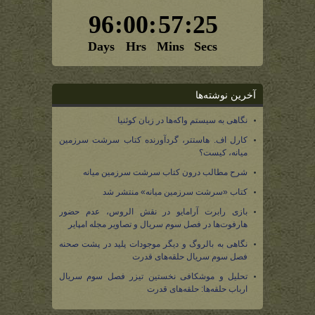
آخرین نوشته‌ها
نگاهی به سیستم واکه‌ها در زبان کوئنیا
کارل اف. هاستتر، گردآورنده کتاب سرشت سرزمین
میانه، کیست؟
شرح مطالب درون کتاب سرشت سرزمین میانه
کتاب «سرشت سرزمین میانه» منتشر شد
بازی رابرت آرامایو در نقش الروس، عدم حضور
هارفوت‌ها در فصل سوم سریال و تصاویر مجله امپایر
نگاهی به بالروگ و دیگر موجودات پلید در پشت صحنه
فصل سوم سریال حلقه‌های قدرت
تحلیل و موشکافی نخستین تیزر فصل سوم سریال
ارباب حلقه‌ها: حلقه‌های قدرت