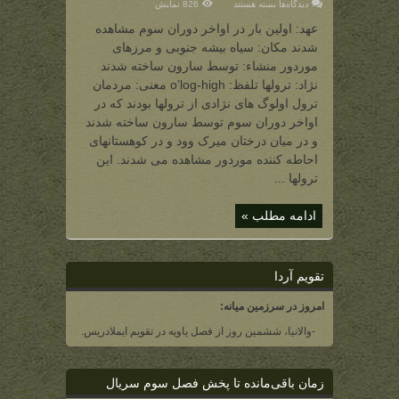
برای
دیدگاه‌ها
بسته هستند
826 نمایش
اولوگ
های
عهد: اولین بار در اواخر دوران سوم مشاهده
(نژادی
بزرگتر
شدند مکان: سیاه بیشه جنوبی و مرزهای
و
قویتر
موردور منشاء: توسط سارون ساخته شدند
از
ترولها
نژاد: ترولها تلفظ: o’log-high معنی: مردمان
که
در
ترول اولوگ های نژادی از ترولها بودند که در
اواخر
اواخر دوران سوم توسط سارون ساخته شدند
دوران
سوم
و در میان درختان میرک وود و در کوهستانهای
مشاهده
شدند)
احاطه کننده موردور مشاهده می شدند. این
ترولها ...
ادامه مطلب »
تقویم آردا
امروز در سرزمین میانه:
-والانیا، ششمین روز از فصل یاویه در تقویم ایملادریس.
زمان باقی‌مانده تا پخش فصل سوم سریال