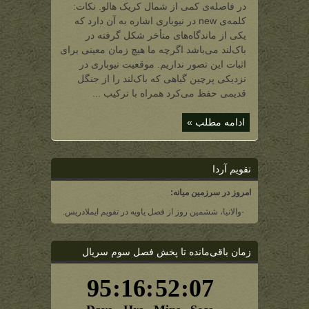
روستاهای
در فاصله‌ی کمی از شمال کریک هالو. نکات:
باک‌لند)
کلمه‌ی new در نیوباری اشاره به آن دارد که
یکی از ماندگاه‌های متأخر شکل گرفته در
باک‌لند می‌باشد اگرچه ما هیچ زمان معینی برای
اثبات این تصور نداریم. موقعیت نیوباری در
نزدیکی پرچین گیاهی که باک‌لند را از جنگل
قدیمی حفظ می‌کرد همراه با ترکیب ...
ادامه مطلب »
تقویم آردا
امروز در سرزمین میانه:
-والانیا، ششمین روز از فصل یاویه در تقویم ایملادریس.
زمان باقی‌مانده تا پخش فصل سوم سریال