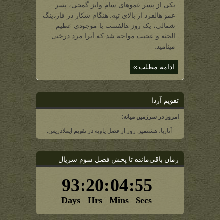
(هال)
یکی از پسر عموهای سام وایز گمجی، پسر
گمجی
(یکی
عمو هالفرد از بالای تپه. هنگام شکار در فاردینگ
از
پسر
شمالی، یک روز هالفست با موجودی عظیم
عموهای
سام
الجثه و عجیب مواجه شد که آنرا مرد درختی
وایز
مینامید.
گمجی)
ادامه مطلب »
تقویم آردا
امروز در سرزمین میانه:
-آناریا، هشتمین روز از فصل یاویه در تقویم ایملادریس.
زمان باقی‌مانده تا پخش فصل سوم سریال