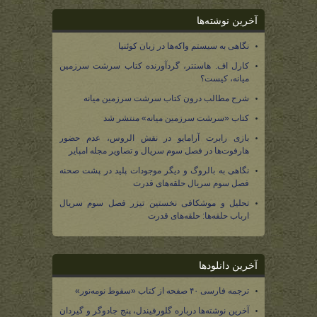
آخرین نوشته‌ها
نگاهی به سیستم واکه‌ها در زبان کوئنیا
کارل اف. هاستتر، گردآورنده کتاب سرشت سرزمین
میانه، کیست؟
شرح مطالب درون کتاب سرشت سرزمین میانه
کتاب «سرشت سرزمین میانه» منتشر شد
بازی رابرت آرامایو در نقش الروس، عدم حضور
هارفوت‌ها در فصل سوم سریال و تصاویر مجله امپایر
نگاهی به بالروگ و دیگر موجودات پلید در پشت صحنه
فصل سوم سریال حلقه‌های قدرت
تحلیل و موشکافی نخستین تیزر فصل سوم سریال
ارباب حلقه‌ها: حلقه‌های قدرت
آخرین دانلودها
ترجمه فارسی ۴۰ صفحه از کتاب «سقوط نومه‌نور»
آخرین نوشته‌ها درباره گلورفیندل، پنج جادوگر و گیردان