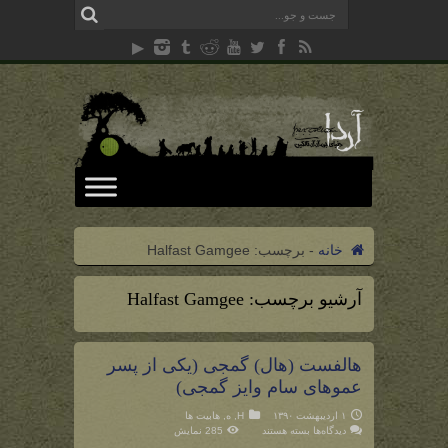
خانه
-
برچسب:
Halfast Gamgee
آرشیو برچسب:
Halfast Gamgee
هالفست (هال) گمجی (یکی از پسر
عموهای سام وایز گمجی)
۱ اردیبهشت ۱۳۹۰
H
,
ه
,
هابیت ها
برای
دیدگاه‌ها
بسته هستند
285 نمایش
هالفست