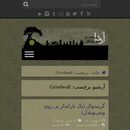
خانه
-
برچسب:
Grindwall
آرشیو برچسب:
Grindwall
گریندوال (یک بارانداز بر روی
ویتی‌ویندل)
۴ بهمن ۱۴۰۱
G
,
جزایر، بندرها
,
گ
برای
دیدگاه‌ها
بسته هستند
97 نمایش
گریندوال