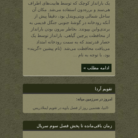
(یک
یک بارانداز کوچک که توسط هابیت‌های اطراف
بارانداز
بر
هی‌سند و برره‌دون استفاده می‌شد. مکان آن
روی
ویتی‌ویندل)
ساحل شمالی ویتی‌ویندل بود، دقیقاً پیش از
آنکه رودخانه در گوشۀ جنوبی جنگل قدیمی به
برندی‌واین بپیوندد. بخاطر بیرون بودن بارانداز
از محافظت پرچین گیاهی، بارانداز توسط یک
حصار قدرتمند که به سمت رودخانه امتداد
می‌یافت محافظت می‌شد. (نام پیشین «گریند»
بود، با توجه به نام ...
ادامه مطلب »
تقویم آردا
امروز در سرزمین میانه:
-النیا، هفتمین روز از فصل یاویه در تقویم ایملادریس.
زمان باقی‌مانده تا پخش فصل سوم سریال