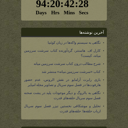
آخرین نوشته‌ها
نگاهی به سیستم واکه‌ها در زبان کوئنیا
کارل اف. هاستتر، گردآورنده کتاب سرشت سرزمین
میانه، کیست؟
شرح مطالب درون کتاب سرشت سرزمین میانه
کتاب «سرشت سرزمین میانه» منتشر شد
بازی رابرت آرامایو در نقش الروس، عدم حضور
هارفوت‌ها در فصل سوم سریال و تصاویر مجله امپایر
نگاهی به بالروگ و دیگر موجودات پلید در پشت صحنه
فصل سوم سریال حلقه‌های قدرت
تحلیل و موشکافی نخستین تیزر فصل سوم سریال
ارباب حلقه‌ها: حلقه‌های قدرت