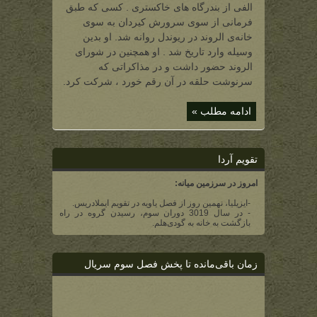
از
الفی از بندرگاه های خاکستری . کسی که طبق
بندر
گاه
فرمانی از سوی سرورش کیردان به سوی
ها
(الفی
خانه‌ی الروند در ریوندل روانه شد. او بدین
از
مردم
وسیله وارد تاریخ شد . او همچنین در شورای
کیردان)
الروند حضور داشت و در مذاکراتی که
سرنوشت حلقه در آن رقم خورد ، شرکت کرد.
ادامه مطلب »
تقویم آردا
امروز در سرزمین میانه:
-ایزیلیا، نهمین روز از فصل یاویه در تقویم ایملادریس.
- در سال 3019 دوران سوم، رسیدن گروه در راه
بازگشت به خانه به گودی‌هلم.
زمان باقی‌مانده تا پخش فصل سوم سریال