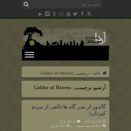
خانه
-
برچسب:
Galdor of Havens
آرشیو برچسب:
Galdor of Havens
گالدور از بندر گاه ها (الفی از مردم
کیردان)
۲۷ خرداد ۱۳۹۲
G
,
الف ها
,
گ
برای
دیدگاه‌ها
بسته هستند
637 نمایش
گالدور