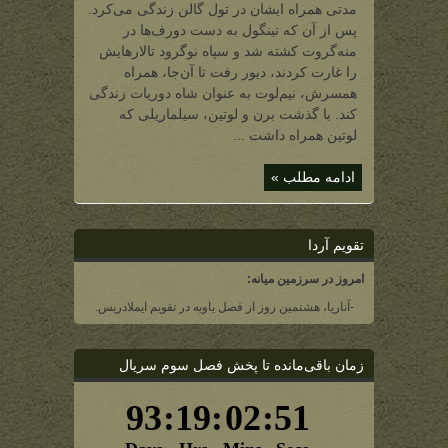
تینگول)
مدتی همراه ایشان در تول گالن زندگی می‌کرد.
پس از آن که تینگول به دست دورف‌ها در
منه‌گروت کشته شد و سپاه نوگرود تالارهایش
را غارت کردند، دیور رفت تا آن‌جا، همراه
همسرش، نیم‌لوت به عنوان شاه دوریات زندگی
کند. با گذشت برن و لوتین، سیلماریلی که
لوتین همراه داشت ...
ادامه مطلب »
تقویم آردا
امروز در سرزمین میانه:
-آناریا، هشتمین روز از فصل یاویه در تقویم ایملادریس.
زمان باقی‌مانده تا پخش فصل سوم سریال