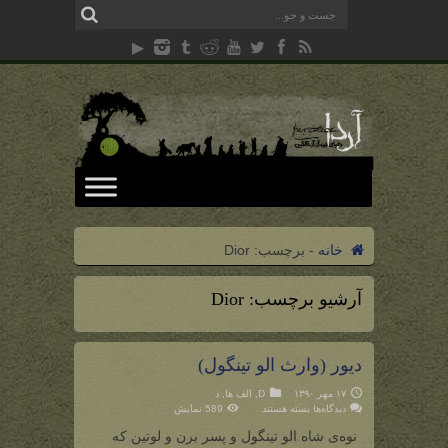
خانه
-
برچسب:
Dior
آرشیو برچسب:
Dior
دیور (وارث الو تینگول)
۱۷ مهر ۱۳۹۰
D
,
الف ها
,
د
برای
دیدگاه‌ها
بسته هستند
589 نمایش
دیور
(وارث
نوه‌ی شاه الو تینگول و پسر برن و لوتین که
الو