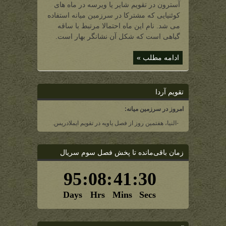
در
آسترون در تقویم شایر یا ویرسه در ماه های
تقویم
بری)
کوئنیایی که مشترکا در سرزمین میانه استفاده
می شد. نام این ماه احتمالا مرتبط با ساقه
گیاهی است که شکل آن نشانگر بهار است.
ادامه مطلب »
تقویم آردا
امروز در سرزمین میانه:
-النیا، هفتمین روز از فصل یاویه در تقویم ایملادریس.
زمان باقی‌مانده تا پخش فصل سوم سریال