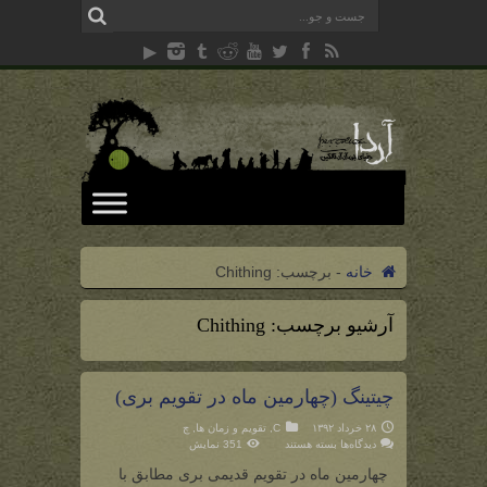
خانه
-
برچسب:
Chithing
آرشیو برچسب:
Chithing
چیتینگ (چهارمین ماه در تقویم بری)
۲۸ خرداد ۱۳۹۲
C
,
تقویم و زمان ها
,
چ
برای
دیدگاه‌ها
بسته هستند
351 نمایش
چیتینگ
(چهارمین
چهارمین ماه در تقویم قدیمی بری مطابق با
ماه