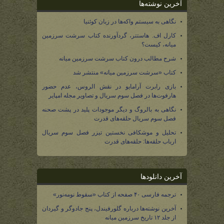
آخرین نوشته‌ها
نگاهی به سیستم واکه‌ها در زبان کوئنیا
کارل اف. هاستتر، گردآورنده کتاب سرشت سرزمین
میانه، کیست؟
شرح مطالب درون کتاب سرشت سرزمین میانه
کتاب «سرشت سرزمین میانه» منتشر شد
بازی رابرت آرامایو در نقش الروس، عدم حضور
هارفوت‌ها در فصل سوم سریال و تصاویر مجله امپایر
نگاهی به بالروگ و دیگر موجودات پلید در پشت صحنه
فصل سوم سریال حلقه‌های قدرت
تحلیل و موشکافی نخستین تیزر فصل سوم سریال
ارباب حلقه‌ها: حلقه‌های قدرت
آخرین دانلودها
ترجمه فارسی ۴۰ صفحه از کتاب «سقوط نومه‌نور»
آخرین نوشته‌ها درباره گلورفیندل، پنج جادوگر و گیردان
از جلد ۱۲ تاریخ سرزمین میانه