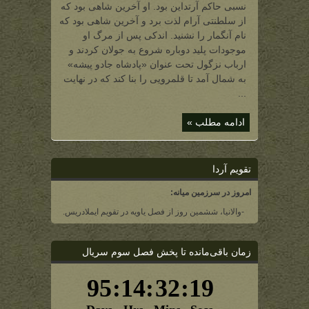
آرتداین)
نسبی حاکم آرتداین بود. او آخرین شاهی بود که
از سلطنتی آرام لذت برد و آخرین شاهی بود که
نام آنگمار را نشنید. اندکی پس از مرگ او
موجودات پلید دوباره شروع به جولان کردند و
ارباب نزگول تحت عنوان «پادشاه جادو پیشه»
به شمال آمد تا قلمرویی را بنا کند که در نهایت
...
ادامه مطلب »
تقویم آردا
امروز در سرزمین میانه:
-والانیا، ششمین روز از فصل یاویه در تقویم ایملادریس.
زمان باقی‌مانده تا پخش فصل سوم سریال