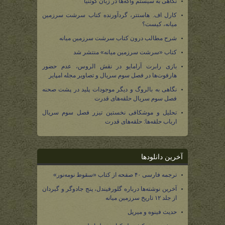
نگاهی به سیستم واکه‌ها در زبان کوئنیا
کارل اف. هاستتر، گردآورنده کتاب سرشت سرزمین
میانه، کیست؟
شرح مطالب درون کتاب سرشت سرزمین میانه
کتاب «سرشت سرزمین میانه» منتشر شد
بازی رابرت آرامایو در نقش الروس، عدم حضور
هارفوت‌ها در فصل سوم سریال و تصاویر مجله امپایر
نگاهی به بالروگ و دیگر موجودات پلید در پشت صحنه
فصل سوم سریال حلقه‌های قدرت
تحلیل و موشکافی نخستین تیزر فصل سوم سریال
ارباب حلقه‌ها: حلقه‌های قدرت
آخرین دانلودها
ترجمه فارسی ۴۰ صفحه از کتاب «سقوط نومه‌نور»
آخرین نوشته‌ها درباره گلورفیندل، پنج جادوگر و گیردان
از جلد ۱۲ تاریخ سرزمین میانه
حدیث فینوه و میریل