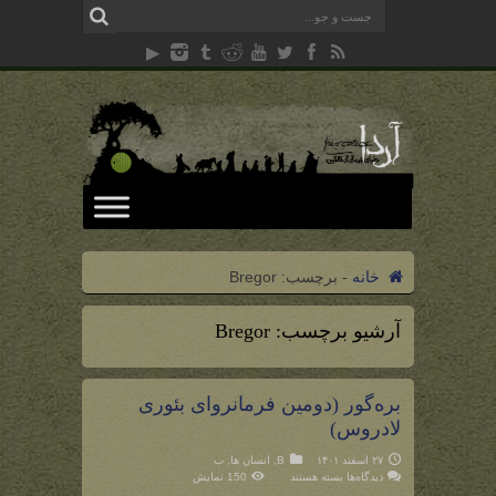
خانه
-
برچسب:
Bregor
آرشیو برچسب:
Bregor
بره‌گور (دومین فرمانروای بئوری
لادروس)
۲۷ اسفند ۱۴۰۱
B
,
انسان ها
,
ب
برای
دیدگاه‌ها
بسته هستند
150 نمایش
بره‌گور