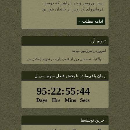
(دومین
پسر بورومیر و پدر باراهیر که دومین
فرمانروای
بئوری
فرمانروای لادروس از خاندان بئور بود.
لادروس)
ادامه مطلب »
تقویم آردا
امروز در سرزمین میانه:
-والانیا، ششمین روز از فصل یاویه در تقویم ایملادریس.
زمان باقی‌مانده تا پخش فصل سوم سریال
آخرین نوشته‌ها