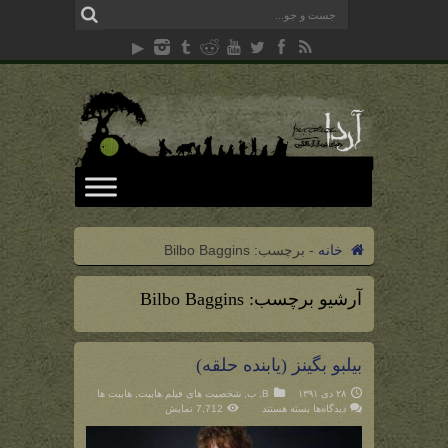
خانه
-
برچسب:
Bilbo Baggins
آرشیو برچسب:
Bilbo Baggins
بیلبو بگینز (یابنده حلقه)
۲۸ دی ۱۳۹۱
B
,
ب
,
شخصیت های فیلم هابیت
,
هابیت ها
برای
دیدگاه‌ها
بسته هستند
7,712 نمایش
بیلبو
بگینز
(یابنده