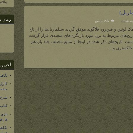
-والان
اریل)
زمان ب
ای
ته هستند
237 نمایش
ن
هرمان
 لوتین و فین‌رود فلاگوند موفق گردید سیلماریل‌ها را از تاج
‌دست
یش
اریخ‌های مربوط به برن مورد بازنگری‌های متعددی قرار گرفت
لماریل)
. تاریخ‌های ذکر شده در اینجا از منابع مختلف جلد یازدهم
خاکستری و ...
آخرین 
نگاهی
کارل
میانه
شرح 
کتاب
بازی
هارفو
نگاهی