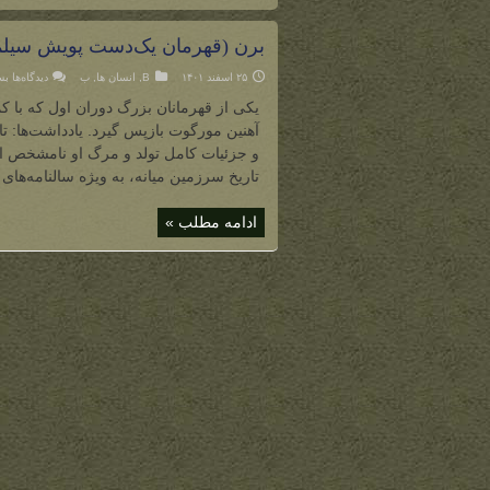
برن (قهرمان یک‌دست پویش سیلم
بر
۲۵ اسفند ۱۴۰۱
B
,
انسان ها
,
ب
دیدگاه‌ها
بس
بر
(ق
یکی از قهرمانان بزرگ دوران اول که با کمک
یک
پو
آهنین مورگوت بازپس گیرد. یادداشت‌ها: ت
سی
و جزئیات کامل تولد و مرگ او نامشخص است
تاریخ سرزمین میانه، به ویژه سالنامه‌های 
ادامه مطلب »