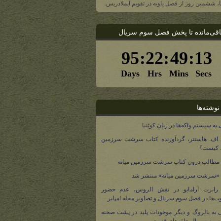
یا، ششمین روز از فصل یاویه در تقویم ایملادریس.
اقی‌مانده تا پخش فصل سوم سریال
نوشته‌ها
 به سیستم واکه‌ها در زبان کوئنیا
 اف. هاستتر، گردآورنده کتاب سرشت سرزمین
، کیست؟
مطالب درون کتاب سرشت سرزمین میانه
 «سرشت سرزمین میانه» منتشر شد
 رابرت آرامایو در نقش الروس، عدم حضور
ت‌ها در فصل سوم سریال و تصاویر مجله امپایر
 به بالروگ و دیگر موجودات پلید در پشت صحنه