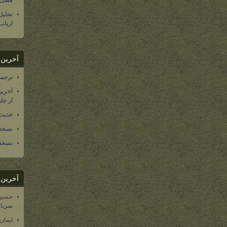
فصل س
تحلی
ارباب
آخرین د
ترجمه فارسی ۴۰ 
آخرین
از جلد ۱۲ تاریخ سرزمین
حدیث 
نسخه 
نسخه 
آخرین د
حسین
سریال
ایمان