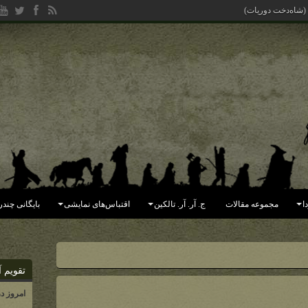
 (شاه‌دخت دوریات)
ا
مجموعه مقالات
ج. آر. آر. تالکین
اقتباس‌های نمایشی
بایگانی چندر
تقویم آ
امروز د