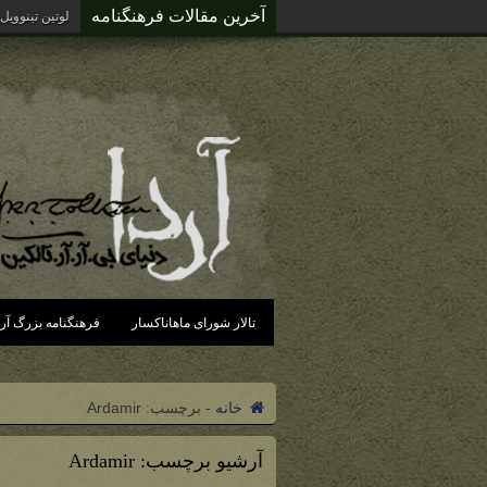
آخرین مقالات فرهنگنامه
لوتین تینوویل
تالار شورای ماهاناکسار
فرهنگنامه بزرگ آرد
خانه
-
برچسب:
Ardamir
آرشیو برچسب:
Ardamir