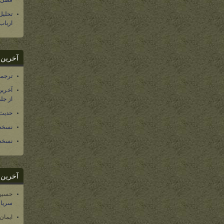
فصل س
تحلی
ارباب
آخرین د
ترجمه فارسی ۴۰ 
آخرین
از جلد ۱۲ تاریخ سرزمین
حدیث 
نسخه 
نسخه 
آخرین د
حسین
سریال
ایمان