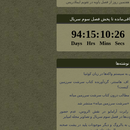
، هفتمین روز از فصل یاویه در تقویم ایملادریس.
اقی‌مانده تا پخش فصل سوم سریال
نوشته‌ها
 به سیستم واکه‌ها در زبان کوئنیا
 اف. هاستتر، گردآورنده کتاب سرشت سرزمین
، کیست؟
مطالب درون کتاب سرشت سرزمین میانه
 «سرشت سرزمین میانه» منتشر شد
 رابرت آرامایو در نقش الروس، عدم حضور
ت‌ها در فصل سوم سریال و تصاویر مجله امپایر
 به بالروگ و دیگر موجودات پلید در پشت صحنه