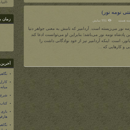
-النیا
تی نومه نور)
زمان ب
ای
ته هستند
551 نمایش
دامیر
ز
ومه نور می‌زیسته است. آردامیر که نامش به معنی جواهر دنیا
ادگان
ره‌ی
ن پادشاه نومه نور می‌باشد؛ بنابراین او می‌توانست ادعا کند
طنتی
مه
تور، است. اینکه آردامیر نیز از خود نوادگانی داشت را
ر)
 و کارهایی که ...
آخرین 
نگاهی
کارل
میانه
شرح 
کتاب
بازی
هارفو
نگاهی