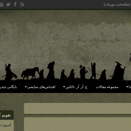
 (شاه‌دخت دوریات)
ا
مجموعه مقالات
ج. آر. آر. تالکین
اقتباس‌های نمایشی
بایگانی چندر
تقویم آ
امروز د