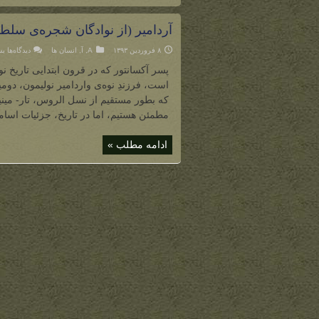
آردامیر (از نوادگان شجره‌ی سلطن
بر
۸ فروردین ۱۳۹۳
A
,
آ
,
انسان ها
دیدگاه‌ها
بس
آر
(ا
پسر آکسانتور که در قرون ابتدایی تاریخ ن
نو
شج
است، فرزندِ نوه‌ی واردامیر نولیمون، دومی
سل
نو
که بطور مستقیم از نسل الروس، تار- مینیا
نو
مطمئن هستیم، اما در تاریخ، جزئیات اسامی
ادامه مطلب »