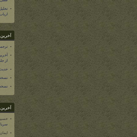
فصل س
تحلی
ارباب
آخرین د
ترجمه فارسی ۴۰ 
آخرین
از جلد ۱۲ تاریخ سرزمین
حدیث 
نسخه 
نسخه 
آخرین د
حسین
سریال
ایمان