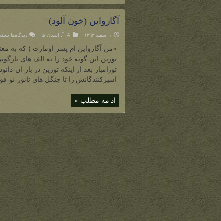
آگارواین (خون آلود)
برای
۱ اسفند ۱۳۹۲
A
,
آ
,
انسان ها
دیدگاه‌ها
بسته
آگارو
(خون
«من آگارواین ام پسر اومارت ( که به م
آلود)
تورامبار بعد از اینکه تورین در بار-ان-دا
اسیرکنندگانش را تا جنگل های تائور-نو-فوئی
ادامه مطلب »