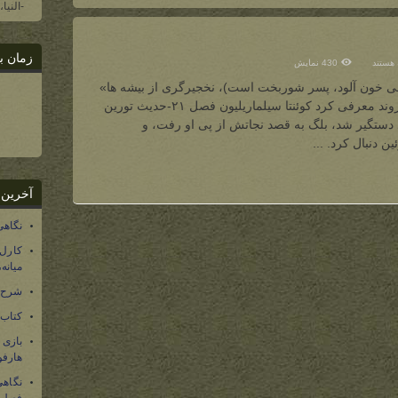
-النیا
زمان ب
 هستند
430 نمایش
این
عنی خون آلود، پسر شوربخت است)، نخجیرگری از بیشه ها»
تورین این گونه خود را به الف های نارگوتروند معرفی کرد کوئنتا سیلماریلیون فصل ۲۱-حدیث تورین
نود دستگیر شد، بلگ به قصد نجاتش از پی او رفت، و
ن دنبال کرد. ...
آخرین 
نگاهی
کارل
میانه
شرح 
کتاب
بازی
هارفو
نگاهی