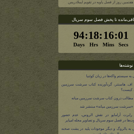
، هفتمین روز از فصل یاویه در تقویم ایملادریس.
اقی‌مانده تا پخش فصل سوم سریال
نوشته‌ها
 به سیستم واکه‌ها در زبان کوئنیا
 اف. هاستتر، گردآورنده کتاب سرشت سرزمین
، کیست؟
مطالب درون کتاب سرشت سرزمین میانه
 «سرشت سرزمین میانه» منتشر شد
 رابرت آرامایو در نقش الروس، عدم حضور
ت‌ها در فصل سوم سریال و تصاویر مجله امپایر
 به بالروگ و دیگر موجودات پلید در پشت صحنه