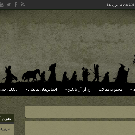
 (شاه‌دخت دوریات)
ا
مجموعه مقالات
ج. آر. آر. تالکین
اقتباس‌های نمایشی
بایگانی چندر
تقویم آ
امروز د