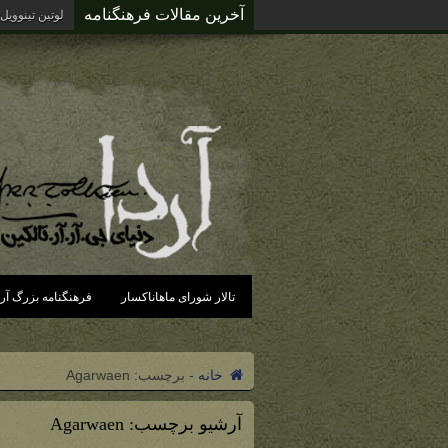
آخرین مقالات فرهنگنامه
لوتین تینوویل
تالار شورای ماهاناکسار
فرهنگنامه بزرگ آرد
خانه
-
برچسب:
Agarwaen
آرشیو برچسب:
Agarwaen