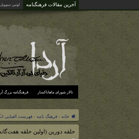
آخرین مقالات فرهنگنامه
لوتین تینوویل
تالار شورای ماهاناکسار
فرهنگنامه بزرگ آرد
خانه
-
فرهنگ نامه
-
فهرست الفبایی ان
حلقه دورین (اولین حلقه هفت‌گان