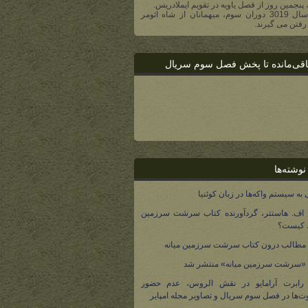
، پنجمین روز از فصل یاویه در تقویم ایملادریس.
- در سال 3019 دوران سوم، میهمانان از شاه ائومر
رفتن می گیرند.
اقی‌مانده تا پخش فصل سوم سریال
نوشته‌ها
 به سیستم واکه‌ها در زبان کوئنیا
 اف. هاستتر، گردآورنده کتاب سرشت سرزمین
، کیست؟
مطالب درون کتاب سرشت سرزمین میانه
 «سرشت سرزمین میانه» منتشر شد
 رابرت آرامایو در نقش الروس، عدم حضور
ت‌ها در فصل سوم سریال و تصاویر مجله امپایر