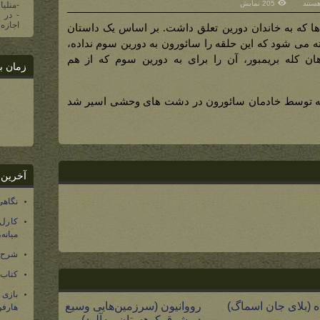
هستند
205 نمایش
-منلیا
اجازه 
ا که به خاندان دورین تعلق داشت. بر اساس یک داستان
نه
ه می شود که این حلقه را سائورون به دورین سوم نداده،
)
هان کله بریمبور، آن را برای به دورین سوم که از هم
زمان ب
د که توسط خادمان سائورون در دشت های وحشی اسیر شد
آخرین 
نگاهی
کارل
میانه
شرح 
کتاب
بازی
ه (بلای جان اسماگ)
رووانیون (سرزمین‌هایی وسیع
هارفو
در شرق کوهستان مه‌آلود)