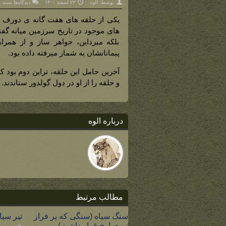
برای
توسط:
الوه
۲۳ اسفند ۱۴۰۱
دیدگاه‌ها
بسته 
حلقه
دورین
(اولین
یکی از حلقه های هفت گانه ی دورف ه
حلقه
هفت‌گا
های موجود در تاریخ سرزمین میانه گفت
دورفی
بلکه میرداین، جواهر ساز و از همرا
پیمانانشان به شمار میرفته داده بود.
آخرین حامل این حلقه، تراین دوم بو
و حلقه را از او در دول گولدور ستاندند.
درباره الوه
مطالب مرتبط
سنگ سیاه (سنگی که بر فراز
تیر سیا
تپه‌ی ارخ قرار داشت)