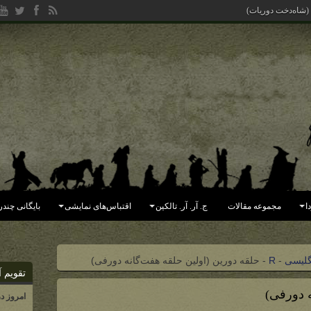
 (شاه‌دخت دوریات)
ا
مجموعه مقالات
ج. آر. آر. تالکین
اقتباس‌های نمایشی
بایگانی چندر
گلیسی
-
R
-
حلقه دورین (اولین حلقه هفت‌گانه دورفی)
تقویم آ
ه دورفی)
امروز د