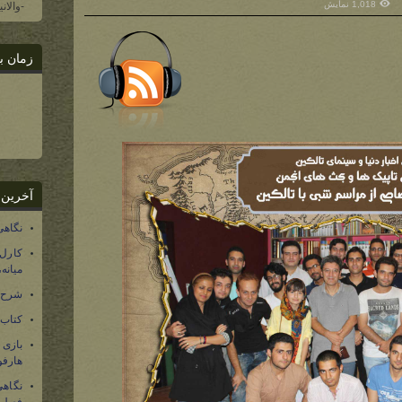
1,018 نمایش
-والان
زمان ب
آخرین 
نگاهی
کارل
میانه
شرح 
کتاب
بازی
هارفو
نگاهی