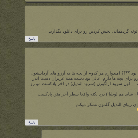
وئه گردهمائی پخش کردین رو برای دانلود بگذارید.
پاسخ
د ؟؟؟؟ امیدوارم هر کدوم از بچه ها به آرزو های آرداییشون
و برای بچه ها دارم، عالی بود دست همه عزیزان دست اندر
 … اون سرود اراگورن (سرود الندیل) در اخر پادکست مو رو
ا ، شاید هم لوبلیا ) درد نکنه واقعا سطر آخر متن پادکست
ی زیبای الندیل گلمون تشکر میکنم
پاسخ