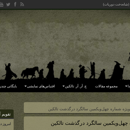
یده (جهان فاسد شده به دست ملک
ا
مجموعه مقالات
ج. آر. آر. تالکین
اقتباس‌های نمایشی
بایگانی چندر
تقویم آ
امروز د