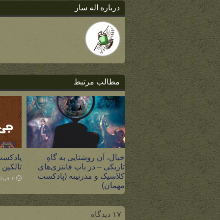
درباره اله سار
مطالب مرتبط
خیال، آن روشنایی به گاهِ
پادکست 
تاریکی – در باب فانتزی‌های
تالکین
کلاسیک و مدرنیته (پادکست
۶ خرداد ۱۴۰۰
مهمان)
۲۸ شهریور ۱۴۰۱
۱۷ دیدگاه