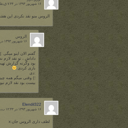
۱۶ شهریور ۱۳۹۳ در ۷:۴۴ ق٫ظ
الروس منو نقد نکردی این هفته 
الروس
۱۶ شهریور ۱۳۹۳ در ۱۱:۱۴ ق٫ظ
گفتم الان اینو میگی 
داداش ، تو نقد لازم 
بود وگرنه گزارش تهی
بازی کردی
:دی
؛) وقتی میگم همه چی
بیست بود نقد لازم نبو
Elendil322
۱۶ شهریور ۱۳۹۳ در ۱۲:۴۳ ب٫ظ
لطف داری الروس جان:x