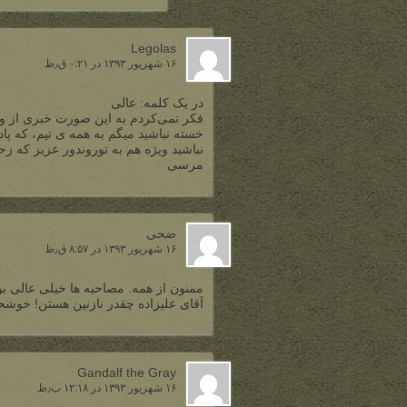
Legolas
۱۶ شهریور ۱۳۹۳ در ۰:۲۱ ق٫ظ
در یک کلمه: عالی
فکر نمی‌کردم به این صورت خبری از وق
خسته نباشید میگم به همه ی تیم، که 
نباشید ویژه هم به توروندور عزیز که ز
مرسی
ضحی
۱۶ شهریور ۱۳۹۳ در ۸:۵۷ ق٫ظ
ممنون از همه. مصاحبه ها خیلی عالی بو
آقای علیزاده چقدر نازنین هستن! خوشحا
Gandalf the Gray
۱۶ شهریور ۱۳۹۳ در ۱۲:۱۸ ب٫ظ