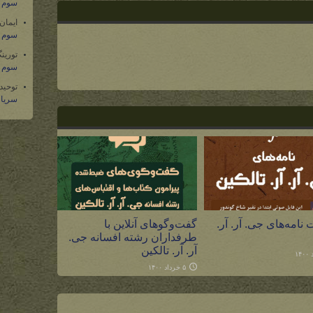
کاهش
سوم س
صدا
ایمان
از
سوم س
کلیدهای
تورین
بالا
سوم س
و
توحید
پایین
سریال
استفاده
کنید.
نامه‌های جی. آر. آر.
گفت‌وگوهای آنلاین با
طرفداران رشته افسانه جی.
آر. آر. تالکین
۵ خرداد ۱۴۰۰