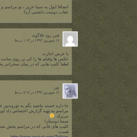
انصافا ایول به سینا عزیز ، تو مراس
عقاب دوست داشتنی آردا.
فین رود فلاگوند
۱۶ شهریور ۱۳۹۳ در ۱:۱۴ ب٫ظ
با عرض اجازت
عکس ها وفیلم ها را کی بر روی سایت 
لطفا کلیپ هایی که در میان سخرانی پخ
تور
۱۶ شهریور ۱۳۹۳ در ۷:۱۶ ب٫ظ
جا داره خسته نباشید بگم به توروندور 
مراسم به تهیه گزارش اختصاص داد اون
مریزاد.
ضمنا دوستان!
کلیپ های فانی که در مراسم پخش شد به 
هست:
http://www.aparat.com/Tolkien