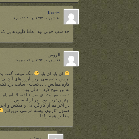
Tauriel
۱۵ شهریور ۱۳۹۳ در ۱۱:۴۰ ب٫ظ
چه شب خوبی بود. لطفآ کلیپ هایی که ت
الروس
۱۶ شهریور ۱۳۹۳ در ۰:۰۷ ق٫ظ
ای بابا ای بابا
مگه میشه گفت بد بو
برسن ، صمیمی ترین آرزو های آردایی ر
کاره همایش ، پادکست ، سایت درد نکنه
به تن سیخ کرد ، عالی بود
دست نویسنده ی متن ( احتمالا بانو یاوان
بهترین ترین بود ، پر از احساس …
در آخر هم از کارگردانی و میکس و اجرا
همتون کارتون بیسته مرسی عزیزانم
مخلص همه رفقا
توروندور