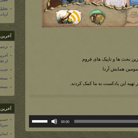
فصل س
تحلی
ارباب
آخرین د
ترجمه فارسی ۴۰ 
آخرین
ین بحث ها و تاپیک های فروم
از جلد ۱۲ تاریخ سرزمین
ومین همایش آردا
حدیث 
نسخه 
 تهیه این پادکست به ما کمک کردند.
نسخه 
آخرین د
برای
حسین
00:00
افزایش
سریال
یا
ایمان