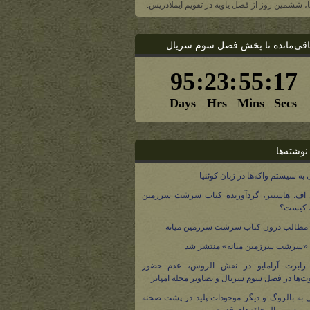
یا، ششمین روز از فصل یاویه در تقویم ایملادریس.
اقی‌مانده تا پخش فصل سوم سریال
نوشته‌ها
 به سیستم واکه‌ها در زبان کوئنیا
 اف. هاستتر، گردآورنده کتاب سرشت سرزمین
، کیست؟
مطالب درون کتاب سرشت سرزمین میانه
 «سرشت سرزمین میانه» منتشر شد
 رابرت آرامایو در نقش الروس، عدم حضور
ت‌ها در فصل سوم سریال و تصاویر مجله امپایر
 به بالروگ و دیگر موجودات پلید در پشت صحنه