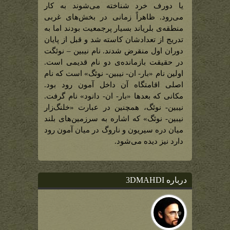
یا دورف خرد شناخته می‌شوند به کار
می‌رود. ظاهراً زمانی در بخش‌های غربی
منطقه‌ی بلریاند بسیار پرجمعیت بودند اما به
تدریج از تعدادشان کاسته شد و قبل از پایان
دوران اول منقرض شدند. نام نیبین – نوئگت
در حقیقت بازمانده‌ی دو نام قدیمی است.
اولین نام «بار- ان- نیبین- نوئگ» است که نام
اصلی اقامتگاه آن داخل آمون رود بود.
مکانی که بعدها «بار- ان- دانود» نام گرفت.
نیبین- نوئگ، همچنین در عبارت «خلنگ‌زار
نیبین- نوئگ» که اشاره به سرزمین‌های بلند
میان دره سیریون و ناروگ در میان آمون رود
دارد نیز دیده می‌شود.
درباره 3DMAHDI