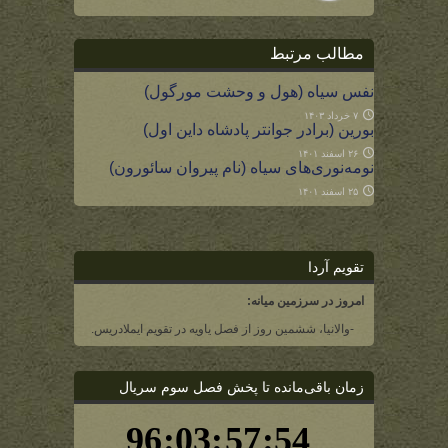
مطالب مرتبط
نفس سیاه (هول و وحشت مورگول)
۷ خرداد ۱۴۰۳
بورین (برادر جوانتر پادشاه داین اول)
۲۶ اسفند ۱۴۰۱
نومه‌نوری‌های سیاه (نام پیروان سائورون)
۲۵ اسفند ۱۴۰۱
تقویم آردا
امروز در سرزمین میانه:
-والانیا، ششمین روز از فصل یاویه در تقویم ایملادریس.
زمان باقی‌مانده تا پخش فصل سوم سریال