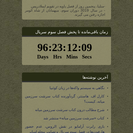
-منلیا، پنجمین روز از فصل یاویه در تقویم ایملادریس.
- در سال 3019 دوران سوم، میهمانان از شاه ائومر
اجازه رفتن می گیرند.
زمان باقی‌مانده تا پخش فصل سوم سریال
آخرین نوشته‌ها
نگاهی به سیستم واکه‌ها در زبان کوئنیا
کارل اف. هاستتر، گردآورنده کتاب سرشت سرزمین
میانه، کیست؟
شرح مطالب درون کتاب سرشت سرزمین میانه
کتاب «سرشت سرزمین میانه» منتشر شد
بازی رابرت آرامایو در نقش الروس، عدم حضور
هارفوت‌ها در فصل سوم سریال و تصاویر مجله امپایر