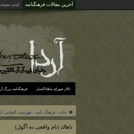
آخرین مقالات فرهنگنامه
لوتین تینوویل
تالار شورای ماهاناکسار
فرهنگنامه بزرگ آرد
خانه
-
فرهنگ نامه
-
فهرست الفبایی ان
ناهالد (نام واقعی ده آگول)