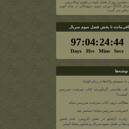
، پنجمین روز از فصل یاویه در تقویم ایملادریس.
- در سال 3019 دوران سوم، میهمانان از شاه ائومر
رفتن می گیرند.
اقی‌مانده تا پخش فصل سوم سریال
نوشته‌ها
 به سیستم واکه‌ها در زبان کوئنیا
 اف. هاستتر، گردآورنده کتاب سرشت سرزمین
، کیست؟
مطالب درون کتاب سرشت سرزمین میانه
 «سرشت سرزمین میانه» منتشر شد
 رابرت آرامایو در نقش الروس، عدم حضور
ت‌ها در فصل سوم سریال و تصاویر مجله امپایر