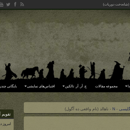
 (شاه‌دخت دوریات)
ا
مجموعه مقالات
ج. آر. آر. تالکین
اقتباس‌های نمایشی
بایگانی چندر
گلیسی
-
N
-
ناهالد (نام واقعی ده آگول)
تقویم آ
امروز د