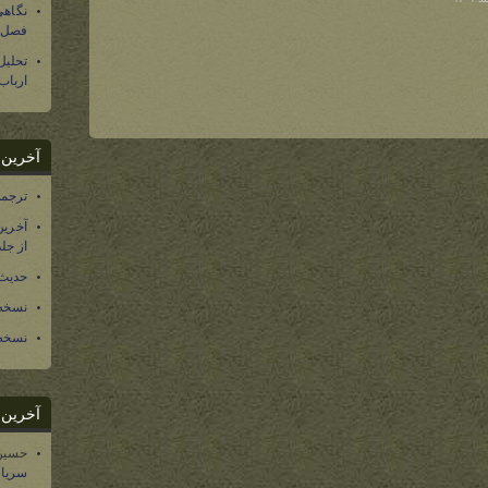
نگاهی
فصل س
تحلی
ارباب
آخرین د
ترجمه فارسی ۴۰ 
آخرین
از جلد ۱۲ تاریخ سرزمین
حدیث 
نسخه 
نسخه 
آخرین د
حسین
سریال