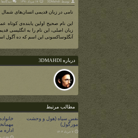
ب
توسط:
3DMahdi
۱۷ مرداد ۱۳۹۱
دیدگاه‌ها
ب
ن
(
و
نامی در زبان قدیمی انسان‌های شمال س
د
آ
این نام صحیح اولین یابنده‌ی کوتاه عمر
زبان اصلی، این نام را به انگلیسی قدیم
آنگلوساکسونی این اسم که ده آگول ا
درباره 3DMAHDI
مطالب مرتبط
نفس سیاه (هول و وحشت
خانواده 
مورگول)
مهمانخا
اداره م
۷ خرداد ۱۴۰۳
۲۷ اسفند ۱۴۰۱