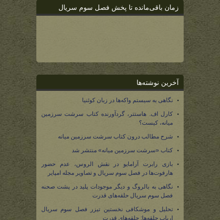
زمان باقی‌مانده تا پخش فصل سوم سریال
آخرین نوشته‌ها
نگاهی به سیستم واکه‌ها در زبان کوئنیا
کارل اف. هاستتر، گردآورنده کتاب سرشت سرزمین
میانه، کیست؟
شرح مطالب درون کتاب سرشت سرزمین میانه
کتاب «سرشت سرزمین میانه» منتشر شد
بازی رابرت آرامایو در نقش الروس، عدم حضور
هارفوت‌ها در فصل سوم سریال و تصاویر مجله امپایر
نگاهی به بالروگ و دیگر موجودات پلید در پشت صحنه
فصل سوم سریال حلقه‌های قدرت
تحلیل و موشکافی نخستین تیزر فصل سوم سریال
ارباب حلقه‌ها: حلقه‌های قدرت