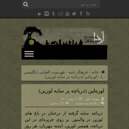
خانه
-
فرهنگ نامه
-
فهرست الفبایی انگلیسی
-
L
-
لوره‌لین (دریاچه پر سایه لورین)
لوره‌لین (دریاچه پر سایه لورین)
توسط:
الوه
۱۱ بهمن ۱۴۰۱
برای
دیدگاه‌ها
بسته هستند
137 نمایش
لوره‌لین
(دریاچه
پر
دریاچه سایه گرفته از درختان در باغ های
سایه
لورین)
لورین در والینور. بر روی جزیره‌ای در این
دریاچه، همسر لورین، استه مهربان، هر روز