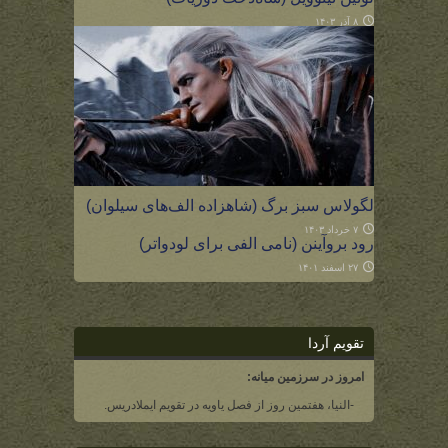
۸ آذر ۱۴۰۳
لگولاس سبز برگ (شاهزاده الف‌های سیلوان)
۷ خرداد ۱۴۰۳
رود بروآینن (نامی الفی برای لودواتر)
۲۷ اسفند ۱۴۰۱
تقویم آردا
امروز در سرزمین میانه:
-النیا، هفتمین روز از فصل یاویه در تقویم ایملادریس.