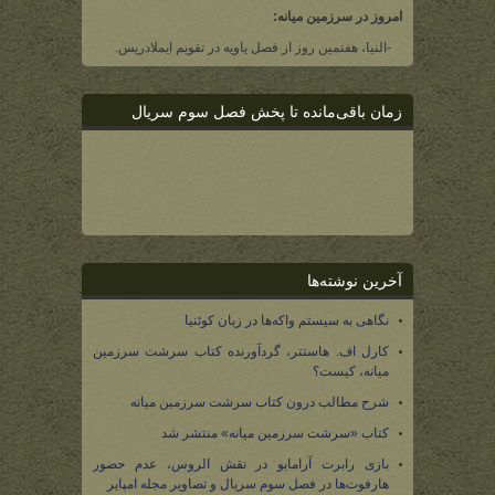
امروز در سرزمین میانه:
-النیا، هفتمین روز از فصل یاویه در تقویم ایملادریس.
زمان باقی‌مانده تا پخش فصل سوم سریال
آخرین نوشته‌ها
نگاهی به سیستم واکه‌ها در زبان کوئنیا
کارل اف. هاستتر، گردآورنده کتاب سرشت سرزمین
میانه، کیست؟
شرح مطالب درون کتاب سرشت سرزمین میانه
کتاب «سرشت سرزمین میانه» منتشر شد
بازی رابرت آرامایو در نقش الروس، عدم حضور
هارفوت‌ها در فصل سوم سریال و تصاویر مجله امپایر