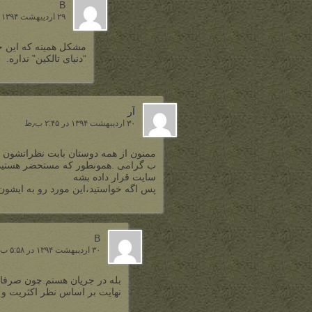
B
۲۹ اردیبهشت ۱۳۹۴ در ۹:۱۶ ب٫ظ
مشکل همینه که این خ
“دنیای تالکین” نداره.
آر
۳۰ اردیبهشت ۱۳۹۴ در ۲:۴۵ ب٫ظ
ممنون از همه دوستان بابت نظراتشون
ب گرامی .همونطور که مستحضر هستید اخ
سایت قرار داده بشه
پس اگه خواستید،این مورد رو به ایشون
B
۳۰ اردیبهشت ۱۳۹۴ در ۵:۵۸ ب٫ظ
بله در جریان هستم.چون صرفا 
نهایت بر اساس نظر اکثریت و