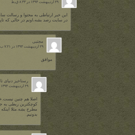
۲۹ اردیبهشت ۱۳۹۴ در ۸:۳۳ ق٫ظ
این خبر ارتباطی به محتوا و رسالت سای
در سایت رصد بشه،اونم در حالی که تاپی
مجتبی
۲۹ اردیبهشت ۱۳۹۴ در ۷:۲۱ ب٫ظ
موافق
رستاخیز دنیای تا
۲۹ اردیبهشت ۱۳۹۴ در ۷:۵۵ ب٫ظ
اصلا هم چنین نیست.خ
کوچکترین ربطی به جزئی
بدونیم.