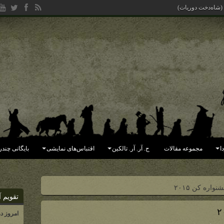
یده (جهان فاسد شده
ا
مجموعه مقالات
ج. آر. آر. تالکین
اقتباس‌های نمایشی
بایگانی چندر
اره کن ۲۰۱۵
تقویم آ
امروز د