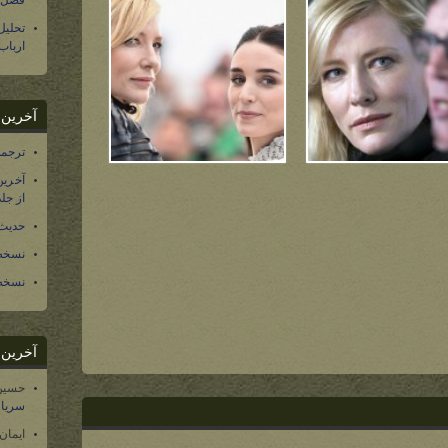
فصل س
تحلی
ارباب
آخرین د
ترجمه فارسی ۴۰ 
آخرین
از جلد ۱۲ تاریخ سرزمین
حدیث 
نسخه 
نسخه 
آخرین د
حسین
سریال
ایمان