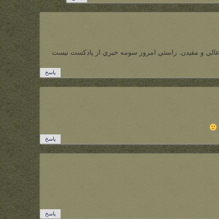
ﻋﺎﻟﻲ و ﻣﻔﻴﺪﻥ. ﺭاﺳﺘﻲ اﻣﺮﻭﺯ ﺳﻮﻣﻪ ﺧﺒﺮﻱ اﺯ ﭘﺎﺩﻛﺴﺖ ﻧﻴﺴﺖ
پاسخ
پاسخ
پاسخ