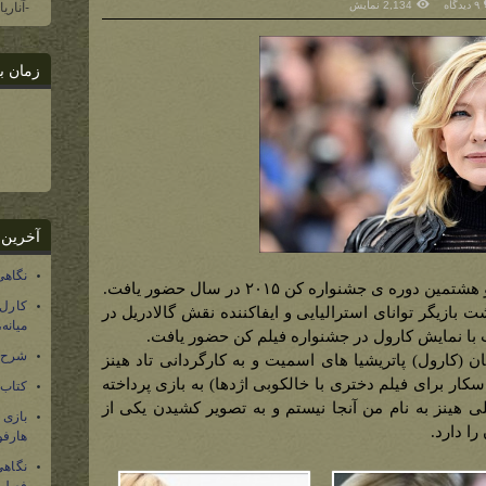
۹ دیدگاه
2,134 نمایش
-آناری
زمان ب
آخرین 
نگاهی
 ی جشنواره کن ۲۰۱۵ در سال حضور یافت.
کارل
 بازیگر توانای استرالیایی و ایفاکننده نقش گالادریل در
میانه
ت با نمایش کارول در جشنواره فیلم کن حضور یافت.
شرح 
ن (کارول) پاتریشیا های اسمیت و به کارگردانی تاد هینز
سکار برای فیلم دختری با خالکوبی اژدها) به بازی پرداخته
کتاب
 هینز به نام من آنجا نیستم و به تصویر کشیدن یکی از
بازی
ا دارد.
هارفو
نگاهی