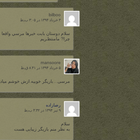
bilboo
۳ خرداد ۱۳۹۴ در ۳:۰۵ ب٫ظ
ﺳﻼﻡ ﺩﻭﺳﺘﺎﻥ ﺑﺎﺑﺖ ﺧﺒﺮﻫﺎ ﻣﺮﺳﻲ ﻭاﻗﻌﺎ 
ﭼﺮا? ﻣﺎﻣﻨﺘﻆﺮﻳﻢ
mansoore
۵ خرداد ۱۳۹۴ در ۸:۴۱ ق٫ظ
مرسی…بازیگر خوبیه.ازش خوشم میاد
رضازاده
۹ تیر ۱۳۹۴ در ۴:۳۲ ب٫ظ
سلام
به نظر منم بازیگر زیبایی هست