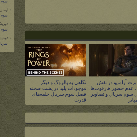
سوم س
ایمان
سوم س
تورین
سوم س
توحید
سریال
برت آرامایو در نقش
نگاهی به بالروگ و دیگر
 عدم حضور هارفوت‌ها
موجودات پلید در پشت صحنه
 سوم سریال و تصاویر
فصل سوم سریال حلقه‌های
پایر
قدرت
۵ مرداد ۱۴۰۵