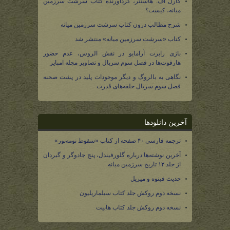
کارل اف. هاستتر، گردآورنده کتاب سرشت سرزمین
میانه، کیست؟
شرح مطالب درون کتاب سرشت سرزمین میانه
کتاب «سرشت سرزمین میانه» منتشر شد
بازی رابرت آرامایو در نقش الروس، عدم حضور
هارفوت‌ها در فصل سوم سریال و تصاویر مجله امپایر
نگاهی به بالروگ و دیگر موجودات پلید در پشت صحنه
فصل سوم سریال حلقه‌های قدرت
آخرین دانلودها
ترجمه فارسی ۴۰ صفحه از کتاب «سقوط نومه‌نور»
آخرین نوشته‌ها درباره گلورفیندل، پنج جادوگر و گیردان
از جلد ۱۲ تاریخ سرزمین میانه
حدیث فینوه و میریل
نسخه دوم روکش جلد کتاب سیلماریلیون
نسخه دوم روکش جلد کتاب هابیت