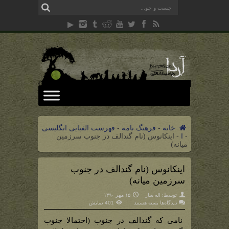
خانه
-
فرهنگ نامه
-
فهرست الفبایی انگلیسی
-
I
-
اینکانوس (نام گندالف در جنوب سرزمین
میانه)
اینکانوس (نام گندالف در جنوب
سرزمین میانه)
توسط:
اله سار
۱۵ مهر ۱۳۹۰
برای
دیدگاه‌ها
بسته هستند
401 نمایش
اینکانوس
(نام
گندالف
نامی که گندالف در جنوب (احتمالا جنوب
در