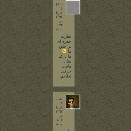
baggins
۱۶
خرداد
۱۳۹۲
در
۶:۳۳
ب٫ظ
نظرت
حفره ای
بر حلق
ما
ما با کم
بینان
هابیت
حرفی
نداریم.
ت.ت
۱۶
خرداد
۱۳۹۲
در
۷:۰۲
ب٫ظ