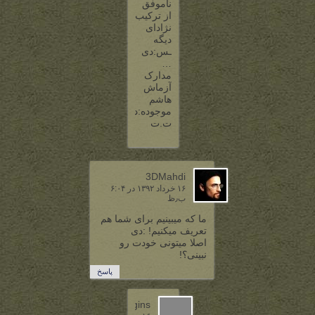
ناموفق
از ترکیب
نژادای
دیگه
ـس:دی
…
مدارک
آزماش
هاشم
موجوده:دی
ت.ت
3DMahdi
۱۶ خرداد ۱۳۹۲ در ۶:۰۴
ب٫ظ
ما که میبینیم برای شما هم
تعریف میکنیم! :دی
اصلا میتونی خودت رو
نبینی؟!
پاسخ
baggins