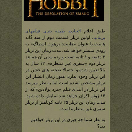
طبق اعلام
اتحادیه طبقه بندی فیلمهای
بریتانیا
، اولین تریلر قسمت دوم از سه گانه
هابیت با عنوان «هابیت: برهوت اسماگ» به
زودی منتشر خواهد شد. مدت زمان این تریلر
۲ دقیقه و ۱ ثانیه است و رده سنی آن همانند
تریلر دوم «سفری غیر منتظره»، ۱۲ سال به
بالا تعیین شده و احتمالا صحنه های خشن در
این تریلر وجود ندارد. هنوز زمان انتشار این
تریلر مشخص نشده است اما به نظر میرسد
این تریلر در ابتدای فیلم «مرد پولادین» که از
۱۴ ژوئن اکران خواهد شد نمایش داده شود.
مدت زمان این تریلر ۲۵ ثانیه کوتاهتر از تریلر
سفری غیر منتظره است.
به نظر شما چه چیزی در این تریلر خواهیم
دید؟