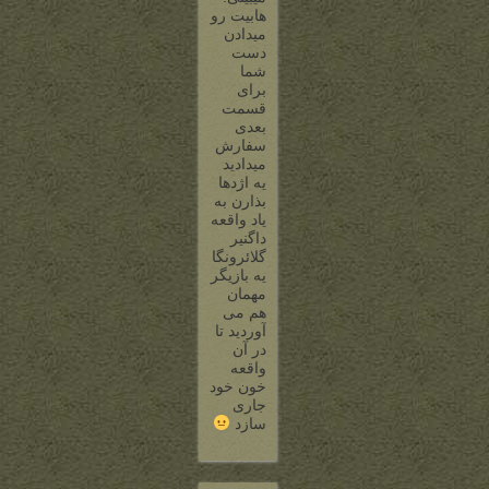
هابیت رو
میدادن
دست
شما
برای
قسمت
بعدی
سفارش
میدادید
یه اژدها
بذارن به
یاد واقعه
داگنیر
گلائرونگا…
یه بازیگر
مهمان
هم می
آوردید تا
در آن
واقعه
خون خود
جاری
سازد