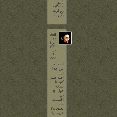
{ارو
جایگاهت
رو ازت
بگیره}
3DMahdi
۱۶
خرداد
۱۳۹۲
در
۶:۴۱
ب٫ظ
اصلا به
من چه!
نبینید.
اصلا صبر
کنید تا
نسخه
فول اچ
دیِ
اکستنددِ
سه
بعدیِ ۴۸
فریم بیاد