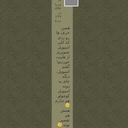
۱۶
خرداد
۱۳۹۲
در
۶:۲۹
ب٫ظ
همین
حرف ها
رو زدی
که کلی
اسپویل
تصویری
از هابیت
خوردیم!
گفتم
اسپویل،
دیگه
جای یه
دونه
اسپویل
کوچولو
هم ندارم
همش
هم
تقصیر
توئه