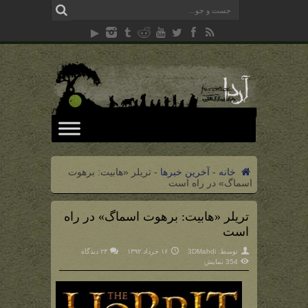
خانه
-
آخرین خبرها
-
تریلر «هابیت: برهوت
اسماگ» در راه است
تریلر «هابیت: برهوت اسماگ» در راه
است
توسط:
3DMahdi
۱۶ خرداد ۱۳۹۲
۲۳ دیدگاه
354 نمایش