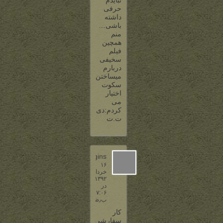
نبایدم
حرفی
داشته
باشی…
منم
همچین
فیلم
سخیفی
دربارم
میساختن
سکوت
اختیار
می
کردم:دی
ت.ت
baggins
۱۶
خرداد
۱۳۹۲
در
۷:۰۶
ب٫ظ
کار
سفارشی