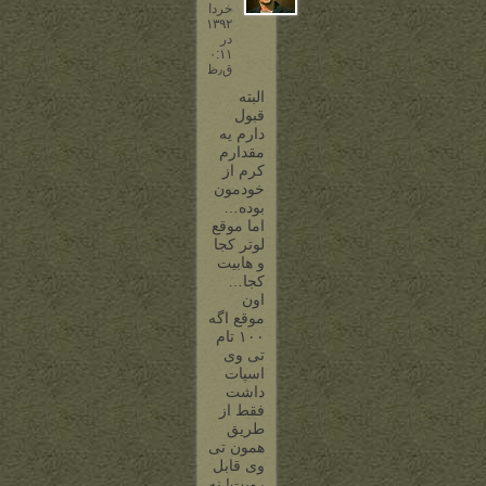
خرداد
۱۳۹۲
در
۱۰:۱۱
ق٫ظ
البته
قبول
دارم یه
مقدارم
کرم از
خودمون
بوده…
اما موقع
لوتر کجا
و هابیت
کجا…
اون
موقع اگه
۱۰۰ تام
تی وی
اسپات
داشت
فقط از
طریق
همون تی
وی قابل
رویت! نه