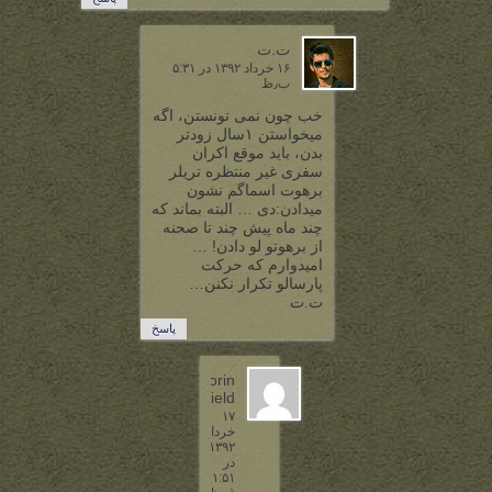
ت.ت
۱۶ خرداد ۱۳۹۲ در ۵:۳۱
ب٫ظ
خب چون نمی تونستن، اگه
میخواستن ۱سال زودتر
بدن، باید موقع اکران
سفری غیر منتظره تریلر
برهوت اسماگم نشون
میدادن:دی … البته بماند که
چند ماه پیش چند تا صحنه
از برهوتو لو دادن! …
امیدوارم که حرکت
پارسالو تکرار نکنن…
ت.ت
پاسخ
Thorin
Oakenshield
۱۷
خرداد
۱۳۹۲
در
۱:۵۱