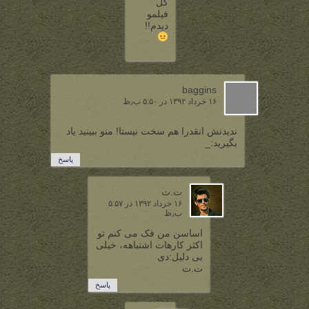
کل
فیلمو
دیدم!!
baggins
۱۶ خرداد ۱۳۹۲ در ۵:۵۰ ب٫ظ
ندیدنش انقدرا هم سخت نیستا! منو ببینید یاد
بگیرید:_
پاسخ
ت.ت
۱۶ خرداد ۱۳۹۲ در ۵:۵۷
ب٫ظ
اساسن من فک می کنم تو
اکثز کارهات اشتباهه، خیلی
بی دلیل:دی
ت.ت
پاسخ