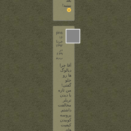
بعد
ببینید!
baggins
۱۶
خرداد
۱۳۹۲
در
۶:۴۹
ب٫ظ
آقا چرا
دیالوگ
ها رو
جلو
گفتی!
من تازه
با دیدن
تریلر
مخالفت
داشتم.
پروسه
کوبیدن
کیفیت
های