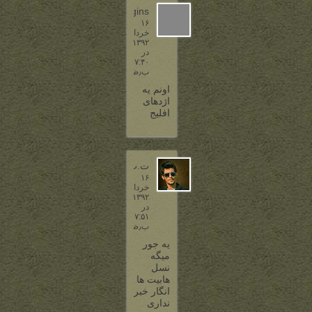
baggins
۱۶
خرداد
۱۳۹۲
در
۷:۴۰
ب٫ظ
اونم یه
اژدهای
افلیج
ت.ت
۱۶
خرداد
۱۳۹۲
در
۷:۵۱
ب٫ظ
یه جور
میگه
نسل
هابیت ها
انگار خبر
نداری