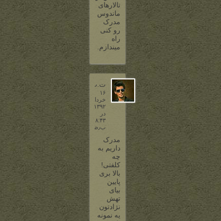
تالارهای
ماندوس
مدرک
رو کنی
راه
میندازم.
ت.ت
۱۶
خرداد
۱۳۹۲
در
۸:۴۳
ب٫ظ
مدرک
داریم به
چه
کلفتی!
بالا بری
پایین
بیای
تهش
نژادتون
یه نمونه