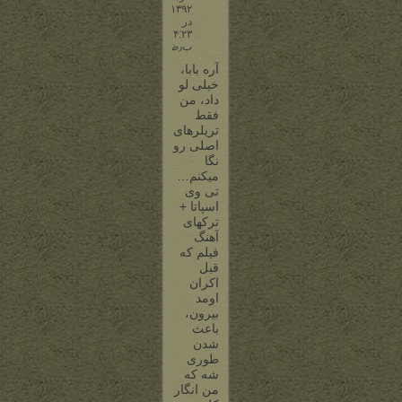
۱۳۹۲
در
۴:۲۳
ب٫ظ
آره بابا،
خیلی لو
داد، من
فقط
تریلرهای
اصلی رو
نگا
میکنم…
تی وی
اسپاتا +
ترکهای
آهنگ
فیلم که
قبل
اکران
اومد
بیرون،
باعث
شدن
طوری
شه که
من انگار