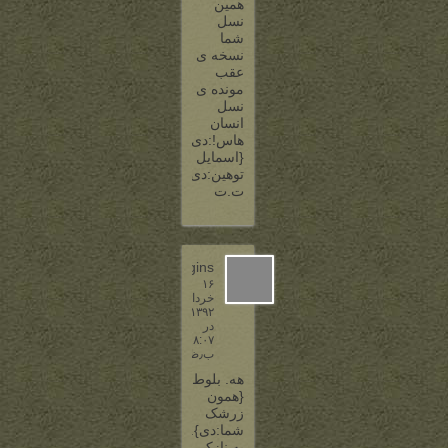
همین
نسل
شما
نسخه ی
عقب
مونده ی
نسل
انسان
هاس!:دی
{اسمایل
توهین:دی}
ت.ت
baggins
۱۶
خرداد
۱۳۹۲
در
۸:۰۷
ب٫ظ
هه. بلوط
{همون
زرشک
شما:دی}.
به نازکی