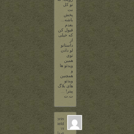
تو کل
نت
پخش
باشه…
بعدم
قبول کن
که خیلی
از
داستانو
لو دادن
توی
همین
ویدئو ها
و
همچنین
ویدئو
های بلاگ
پیتر! …
ت.ت
Thorin
Oakenshield
۱۷
خرداد