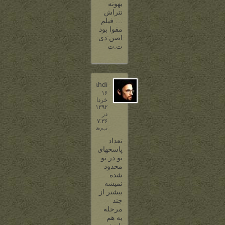
بهونه
نتراش
… فیلم
مقوا بود
اصن:دی
ت.ت
3DMahdi
۱۶
خرداد
۱۳۹۲
در
۷:۳۶
ب٫ظ
تعداد
پاسخهای
تو در تو
محدود
شده.
نمیشه
بیشتر از
چند
مرحله
به هم