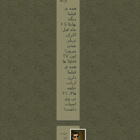
ق٫ظ
همه ی
فیلما
دیگه
نهایتا تا ۶
ماه قبل
اکران
تریلر
میدن
بیرون!
اون TV
Spot ها
همه ی
فیلما
دارن…
ارباب
حلقه
ها۳، ۲۱
تی وی
اسپات
داشت!
ت.ت
۱۷