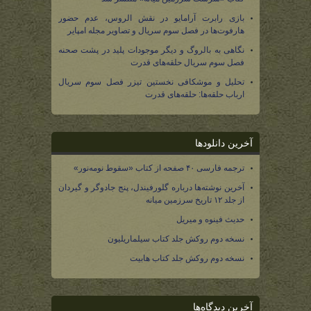
بازی رابرت آرامایو در نقش الروس، عدم حضور
هارفوت‌ها در فصل سوم سریال و تصاویر مجله امپایر
نگاهی به بالروگ و دیگر موجودات پلید در پشت صحنه
فصل سوم سریال حلقه‌های قدرت
تحلیل و موشکافی نخستین تیزر فصل سوم سریال
ارباب حلقه‌ها: حلقه‌های قدرت
آخرین دانلودها
ترجمه فارسی ۴۰ صفحه از کتاب «سقوط نومه‌نور»
آخرین نوشته‌ها درباره گلورفیندل، پنج جادوگر و گیردان
از جلد ۱۲ تاریخ سرزمین میانه
حدیث فینوه و میریل
نسخه دوم روکش جلد کتاب سیلماریلیون
نسخه دوم روکش جلد کتاب هابیت
آخرین دیدگاه‌ها