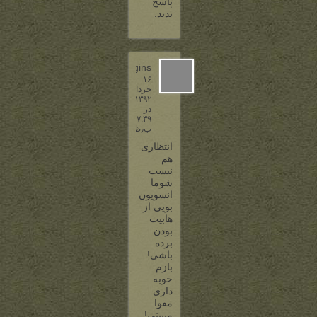
پاسخ
بدید.
baggins
۱۶
خرداد
۱۳۹۲
در
۷:۳۹
ب٫ظ
انتظاری
هم
نیست
شوما
انسویون
بویی از
هابیت
بودن
برده
باشی!
بازم
خوبه
داری
مقوا
میبینی!