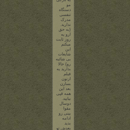
مو
دستگاه
تنفسی
مدرک
ندارید.
{به حق
ارو یه
روز ثابت
میکنم
این
شایعات
بی شائبه
رو} حالا
بذارید یه
فیلم
ازتون
بسازن
بعد این
همه قپی
بیایید.
دوسال
مقوا
بینی رو
ادامه
بدید
بعدش تو