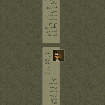
دیگه.
فیلم رو
یجور
ساختیم
سخیف
بره تو
حلقه این
انسان و
الف ها.
ت.ت
۱۶
خرداد
۱۳۹۲
در
۷:۲۴
ب٫ظ
چرا
نمیشه
واسه
کامنت
زیریه
پاسخ
داد؟