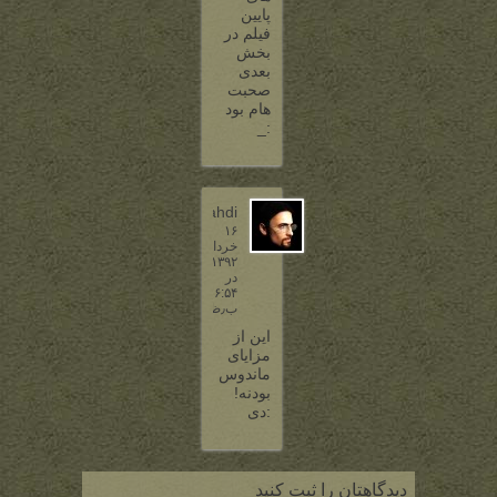
پایین
فیلم در
بخش
بعدی
صحبت
هام بود
:_
3DMahdi
۱۶
خرداد
۱۳۹۲
در
۶:۵۴
ب٫ظ
این از
مزایای
ماندوس
بودنه!
:دی
دیدگاهتان را ثبت کنید