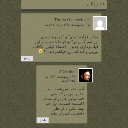
۱۹ دیدگاه
Thorin Oakenshield
۲۸ اردیبهشت ۱۳۹۲ در ۱:۱۶ ق٫ظ
میگن قراره “بری” و “مهمونخونه ی
“پرانسینگ پونی” تو فیلما باشه و تو این
فیلمبرداری جدید… احتمالا اولین ملاقات
تورین و گندالف رو خواهیم دید…!
پاسخ
3DMahdi
۲۸ اردیبهشت ۱۳۹۲ در
۹:۵۵ ق٫ظ
آره احتمالش هست، من
حدس میزنم که حتی
قسمتهایی هم برای نسخه
اکستندد قسمت اول هم
تهیه بکنن تا از نظر
داستانی غنی تر بشه.
پاسخ