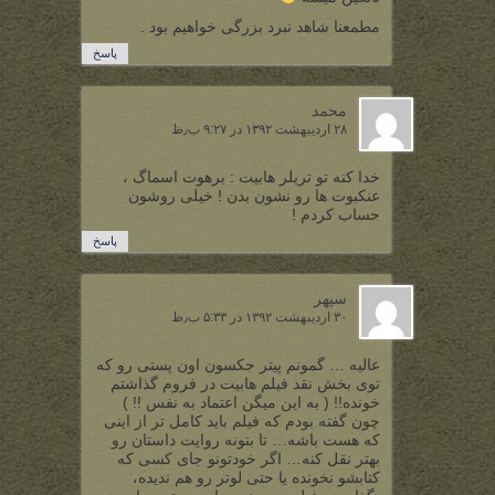
مطمعنا شاهد نبرد بزرگی خواهیم بود .
پاسخ
محمد
۲۸ اردیبهشت ۱۳۹۲ در ۹:۲۷ ب٫ظ
خدا کنه تو تریلر هابیت : برهوت اسماگ ،
عنکبوت ها رو نشون بدن ! خیلی روشون
حساب کردم !
پاسخ
سپهر
۳۰ اردیبهشت ۱۳۹۲ در ۵:۳۳ ب٫ظ
عالیه … گمونم پیتر جکسون اون پستی رو که
توی بخش نقد فیلم هابیت در فروم گذاشتم
خونده!! ( به این میگن اعتماد به نفس !! )
چون گفته بودم که فیلم باید کامل تر از اینی
که هست باشه… تا بتونه روایت داستان رو
بهتر نقل کنه… اگر خودتونو جای کسی که
کتابشو نخونده یا حتی لوتر رو هم ندیده،