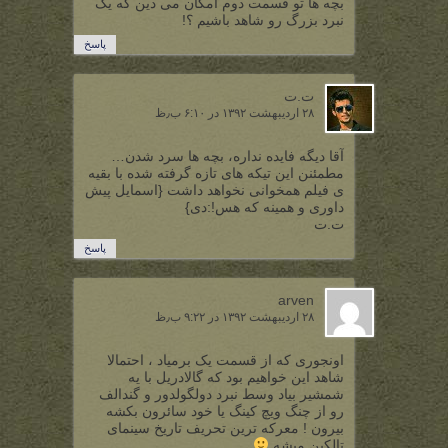
بچه ها تو قسمت دوم امکان می دین که یک
نبرد بزرگ رو شاهد باشیم ؟!
پاسخ
ت.ت
۲۸ اردیبهشت ۱۳۹۲ در ۶:۱۰ ب٫ظ
آقا دیگه فایده نداره، بچه ها سرد شدن…
مطمئنن این تیکه های تازه گرفته شده با بقیه
ی فیلم همخوانی نخواهد داشت {اسمایل پیش
داوری و همینه که هس!:دی}
ت.ت
پاسخ
arven
۲۸ اردیبهشت ۱۳۹۲ در ۹:۲۲ ب٫ظ
اونجوری که از قسمت یک برمیاد ، احتمالا
شاهد این خواهیم بود که گالادریل با یه
شمشیر بیاد وسط نبرد دولگولدور و گندالف
رو از چنگ ویچ کینگ یا خود سائرون بکشه
بیرون ! معرکه ترین تحریف تاریخ سینمای
تالکین میشه