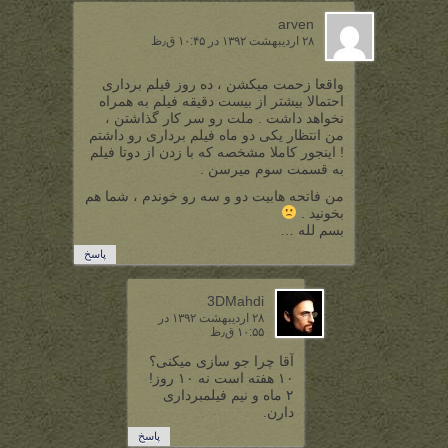
arven
۲۸ اردیبهشت ۱۳۹۲ در ۱۰:۴۵ ق٫ظ
واقعا زحمت میکشن ، ده روز فیلم برداری
احتمالا بیشتر از بیست دقیقه فیلم به همراه
نخواهد داشت . ملت رو سر کار گذاشتن ،
من انتظار یکی دو ماه فیلم برداری رو داشتم
! اینجور کاملا مشخصه که با زدن از دوتا فیلم
به قسمت سوم میرسن .
من فاتحه هابیت دو و سه رو خوندم ، شما هم
بخونید .
بسم لله …
پاسخ
3DMahdi
۲۸ اردیبهشت ۱۳۹۲ در
۱۰:۵۵ ق٫ظ
آقا چرا جو سازی میکنی؟
۱۰ هفته است نه ۱۰ روز!
۲ ماه و نیم فیلمبرداری
دارن.
پاسخ