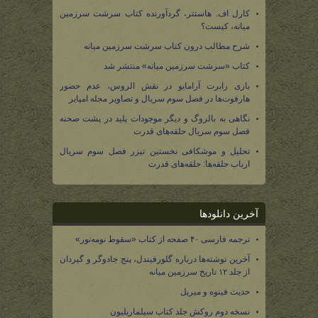
کارل اف. هاستتر، گردآورنده کتاب سرشت سرزمین
میانه، کیست؟
شرح مطالب درون کتاب سرشت سرزمین میانه
کتاب «سرشت سرزمین میانه» منتشر شد
بازی رابرت آرامایو در نقش الروس، عدم حضور
هارفوت‌ها در فصل سوم سریال و تصاویر مجله امپایر
نگاهی به بالروگ و دیگر موجودات پلید در پشت صحنه
فصل سوم سریال حلقه‌های قدرت
تحلیل و موشکافی نخستین تیزر فصل سوم سریال
ارباب حلقه‌ها: حلقه‌های قدرت
آخرین دانلودها
ترجمه فارسی ۴۰ صفحه از کتاب «سقوط نومه‌نور»
آخرین نوشته‌ها درباره گلورفیندل، پنج جادوگر و گیردان
از جلد ۱۲ تاریخ سرزمین میانه
حدیث فینوه و میریل
نسخه دوم روکش جلد کتاب سیلماریلیون