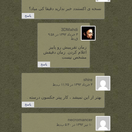
نسخه ی اکستندد خبر ندارید دقیقا کی میاد؟
پاسخ
3DMahdi
۳ خرداد ۱۳۹۲ در ۹:۵۸
ق٫ظ
زمان تقریبیش رو پاییز
اعلام کردن. زمان دقیقش
مشخص نیست
پاسخ
shire
۴ خرداد ۱۳۹۲ در ۱۱:۲۵ ب٫ظ
بهتر از این نمیشد ، کار پیتر جکسون درسته .
پاسخ
necromancer
۱۰ تیر ۱۳۹۲ در ۵:۳۰ ب٫ظ