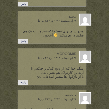
پاسخ
محمد
۲۸ اردیبهشت ۱۳۹۲ در ۲:۲۶ ب٫ظ
میدونستم برای نسخه اکستندد هابیت یک هم
فیلمبرداری میکنن
آخجون
پاسخ
MORGOMIR
۲۸ اردیبهشت ۱۳۹۲ در ۴:۱۸ ب٫ظ
میگم خدا کنه از ویتچ کینگ و جنگش با
آرتداین کاردولان هم نشون بدن
یا از نازگول ها بیشتر اطلاعات بدن
پاسخ
ayub_s
۲۸ اردیبهشت ۱۳۹۲ در ۴:۴۲ ب٫ظ