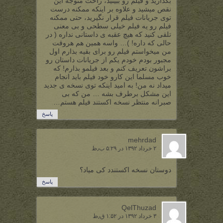
بگذارید و فیلم رو ببینید، راحت متوجه این
نقص میشید و علاوه بر اینکه ممکنه درست
توی جریانات فیلم قرار نگیرید، حتی ممکنه
فیلم رو یه فیلم خیلی سطحی و بی معنی
تلقی کنید که هیچ عقبه ی داستانی نداره ( در
حالی که داره! )… واسه همین هم هروقت
من میخواستم فیلم رو برای بقیه بذارم اول
مجبور بودم خودم یکم از جریانات داستان رو
براشون تعریف کنم و بعد فیلمو بذارم! که
خوب مسلما این کارو خود فیلم باید انجام
میداد نه من! به امید اینکه توی نسخه ی جدید
این مشکل برطرف بشه … من که بی
صبرانه منتظر نسخه اکستند فیلم هستم…
پاسخ
mehrdad
۲ خرداد ۱۳۹۲ در ۵:۲۹ ب٫ظ
دوستان نسخه اکستندد کی میاد؟
پاسخ
QelThuzad
۳ خرداد ۱۳۹۲ در ۱:۵۲ ق٫ظ