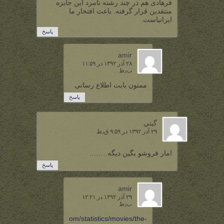
فرهادی هم در چند رشته نامزد این جایزه
منتقدین قرار گرفته. باعث افتخار ما
ایرانیاست.
پاسخ
amir
۲۸ آذر ۱۳۹۲ در ۱۱:۵۹
ب٫ظ
ممنون بابت اطلاع رسانی
پاسخ
گيتي
۲۹ آذر ۱۳۹۲ در ۹:۵۹ ق٫ظ
امار فروشو بگین دیگه……..
پاسخ
amir
۲۹ آذر ۱۳۹۲ در ۱۲:۲۱
ب٫ظ
http://www.boxoffice.com/statistics/movies/the-