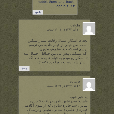
hobbit-there-and-back-
again-۲۰۱۳
پاسخ
mostchi
۳۰ آذر ۱۳۹۲ در ۱۱:۰۴ ب٫ظ
بچه ها اسکار امسال رقابت بسیار سنگین
است. من خیلی از فیلم جاذبه می ترسم.
ترسم اینه که حق فیلمونو بخورن.
اگه مشکلی پیش نیاد من حداقل احتمال سه
تا اسکار رو میدم به فیلم هابیت، حالا اگه
بیشتر شد، دست داورا درد نکنه :))
پاسخ
setare
۲۳ دی ۱۳۹۲ در ۱۲:۲۶ ب٫ظ
یه خبر خوب :
هابیت” صدرنشین نامزد دریافت ۹ جایزه
ساترن شد جایزه ساترن که از سوی آکادمی
فیلم‌‌های علمی داستانی، تخیلی و ترسناک