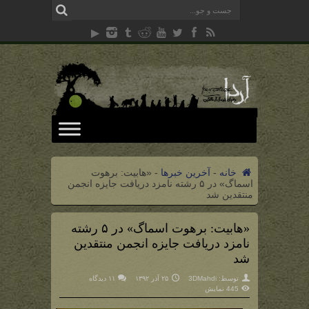
خانه
-
آخرین خبرها
-
«هابیت: برهوت
اسماگ» در ۵ رشته نامزد دریافت جایزه انجمن
منتقدین شد
«هابیت: برهوت اسماگ» در ۵ رشته
نامزد دریافت جایزه انجمن منتقدین
شد
توسط:
3DMahdi
۲۵ آذر ۱۳۹۲
۱۱ دیدگاه
445 نمایش