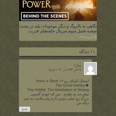
نگاهی به بالروگ و دیگر موجودات پلید در پشت
صحنه فصل سوم سریال حلقه‌های قدرت
۵ مرداد ۱۴۰۵
۱۱ دیدگاه
سارا
۲۶ آذر ۱۳۹۲ در ۱۰:۴۰ ق٫ظ
امسال اسکار رو ۱۲ Years a Slave
The Great Gatsby
The Hobbit: The Desolation of Smaug
میچرخه به نظرم . من که خودم گتسبی
بزرگ رو خیلی دوس دارم ولی هابیت یه چیز
دیگه س
پاسخ