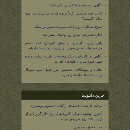
نگاهی به سیستم واکه‌ها در زبان کوئنیا
کارل اف. هاستتر، گردآورنده کتاب سرشت سرزمین
میانه، کیست؟
شرح مطالب درون کتاب سرشت سرزمین میانه
کتاب «سرشت سرزمین میانه» منتشر شد
بازی رابرت آرامایو در نقش الروس، عدم حضور
هارفوت‌ها در فصل سوم سریال و تصاویر مجله امپایر
نگاهی به بالروگ و دیگر موجودات پلید در پشت صحنه
فصل سوم سریال حلقه‌های قدرت
تحلیل و موشکافی نخستین تیزر فصل سوم سریال
ارباب حلقه‌ها: حلقه‌های قدرت
آخرین دانلودها
ترجمه فارسی ۴۰ صفحه از کتاب «سقوط نومه‌نور»
آخرین نوشته‌ها درباره گلورفیندل، پنج جادوگر و گیردان
از جلد ۱۲ تاریخ سرزمین میانه
حدیث فینوه و میریل