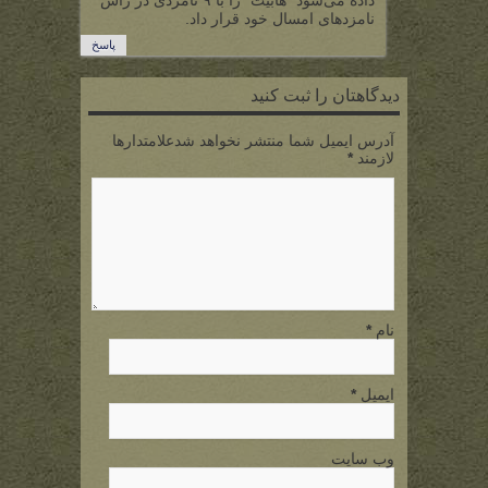
داده می‌شود “هابیت” را با ۹ نامزدی در راس
نامزدهای امسال خود قرار داد.
پاسخ
دیدگاهتان را ثبت کنید
آدرس ایمیل شما منتشر نخواهد شدعلامتدارها
لازمند
*
نام
*
ایمیل
*
وب سایت