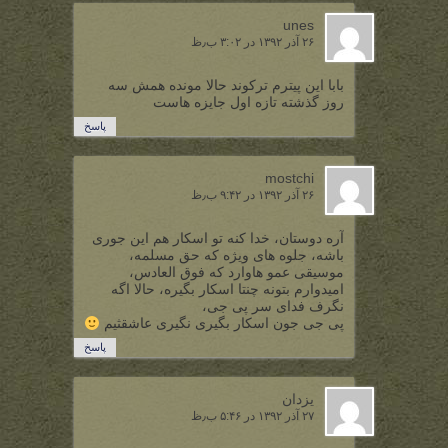
unes
۲۶ آذر ۱۳۹۲ در ۳:۰۲ ب٫ظ
بابا این پیترم ترکوند حالا مونده همش سه
روز گذشته تازه اول جایزه هاست
پاسخ
mostchi
۲۶ آذر ۱۳۹۲ در ۹:۴۲ ب٫ظ
آره دوستان، خدا کنه تو اسکار هم این جوری
باشه، جلوه های ویژه که حق مسلمه،
موسیقی عمو هاوارد که فوق العادس،
امیدوارم بتونه چنتا اسکار بگیره، حالا اگه
نگرف فدای سر پی جی،
پی جی جون اسکار بگیری نگیری عاشقثیم
پاسخ
یزدان
۲۷ آذر ۱۳۹۲ در ۵:۴۶ ب٫ظ