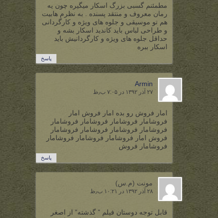
مطمئنم گسبی بزرگ اسکار میگیره چون یه
رمان معروف و منتقد پسنده . به نظرم هابیت
هم تو موسیقی و جلوه های ویژه و کارگردانی
و طراحی لباس باید کاندید اسکار بشه و
حداقل جلوه های ویژه و کارگردانیش باید
اسکار ببره
پاسخ
Armin
۲۷ آذر ۱۳۹۲ در ۷:۰۵ ب٫ظ
امار فروش رو بده امار فروش امار
فروشامار فروشامار فروشامار فروشامار
فروشامار فروشامار فروشامار فروشامار
فروش امار فروشامار فروشامار فروشامار
فروشامار فروش
پاسخ
مونت (م.س)
۲۸ آذر ۱۳۹۲ در ۱۰:۲۱ ب٫ظ
قابل توجه دوستان فیلم ” گذشته” از اصغر