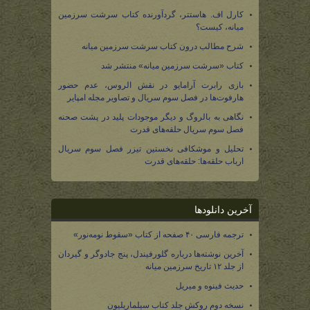
کارل اف. هاستتر، گردآورنده کتاب سرشت سرزمین
میانه، کیست؟
شرح مطالب درون کتاب سرشت سرزمین میانه
کتاب «سرشت سرزمین میانه» منتشر شد
بازی رابرت آرامایو در نقش الروس، عدم حضور
هارفوت‌ها در فصل سوم سریال و تصاویر مجله امپایر
نگاهی به بالروگ و دیگر موجودات پلید در پشت صحنه
فصل سوم سریال حلقه‌های قدرت
تحلیل و موشکافی نخستین تیزر فصل سوم سریال
ارباب حلقه‌ها: حلقه‌های قدرت
آخرین دانلودها
ترجمه فارسی ۴۰ صفحه از کتاب «سقوط نومه‌نور»
آخرین نوشته‌ها درباره گلورفیندل، پنج جادوگر و گیردان
از جلد ۱۲ تاریخ سرزمین میانه
حدیث فینوه و میریل
نسخه دوم روکش جلد کتاب سیلماریلیون