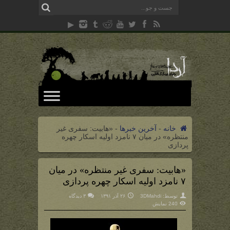
خانه
-
آخرین خبرها
-
«هابیت: سفری غیر
منتظره» در میان ۷ نامزد اولیه اسکار چهره
پردازی
«هابیت: سفری غیر منتظره» در میان
۷ نامزد اولیه اسکار چهره پردازی
توسط:
3DMahdi
۲۶ آذر ۱۳۹۱
۳ دیدگاه
240 نمایش