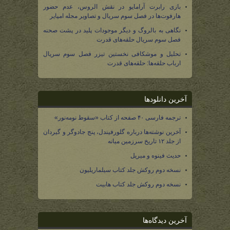
بازی رابرت آرامایو در نقش الروس، عدم حضور
هارفوت‌ها در فصل سوم سریال و تصاویر مجله امپایر
نگاهی به بالروگ و دیگر موجودات پلید در پشت صحنه
فصل سوم سریال حلقه‌های قدرت
تحلیل و موشکافی نخستین تیزر فصل سوم سریال
ارباب حلقه‌ها: حلقه‌های قدرت
آخرین دانلودها
ترجمه فارسی ۴۰ صفحه از کتاب «سقوط نومه‌نور»
آخرین نوشته‌ها درباره گلورفیندل، پنج جادوگر و گیردان
از جلد ۱۲ تاریخ سرزمین میانه
حدیث فینوه و میریل
نسخه دوم روکش جلد کتاب سیلماریلیون
نسخه دوم روکش جلد کتاب هابیت
آخرین دیدگاه‌ها