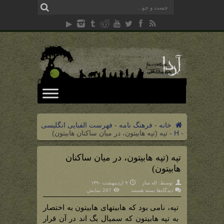
خانه
-
فرهنگ نامه
-
فهرست الفبایی انگلیسی
-
H
-
تپه (تپه هابیتون، در میان ساکنان هابیتون)
تپه (تپه هابیتون، در میان ساکنان
هابیتون)
توسط:
اله سار
۹ اردیبهشت ۱۳۹۰
برای
دیدگاه‌ها
بسته هستند
297 نمایش
تپه
(تپه
هابیتون،
تپه، نامی بود که هابیتهای هابیتون به اختصار
در
میان
به تپه هابیتون که سمیال بگ اند در آن قرار
ساکنان