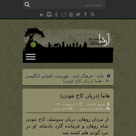
خانه
-
فرهنگ نامه
-
فهرست الفبایی انگلیسی
-
H
-
هاما (دربان کاخ تئودن)
هاما (دربان کاخ تئودن)
توسط:
اله سار
۲ اردیبهشت ۱۳۹۰
برای
دیدگاه‌ها
بسته هستند
479 نمایش
هاما
(دربان
کاخ
از مردان روهان، دربان مدوسلد، کاخ تئودن
تئودن)
شاه روهان و فرمانده گارد پادشاه. او در
نبرد گودی هلم کشته شد.