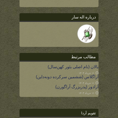
درباره اله سار
مطالب مرتبط
بالان (نام اصلی بئور کهن‌سال)
۱۱ خرداد ۱۴۰۳
آراگلاس (ششمین سرکرده دونه‌داین)
۱۱ خرداد ۱۴۰۳
آرادور (پدربزرگ آراگورن)
۱۱ خرداد ۱۴۰۳
تقویم آردا