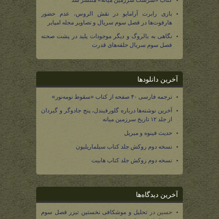
کتاب «سرشت سرزمین میانه» منتشر شد
بازی رابرت آرامایو در نقش الروس، عدم حضور
هارفوت‌ها در فصل سوم سریال و تصاویر مجله امپایر
نگاهی به بالروگ و دیگر موجودات پلید در پشت صحنه
فصل سوم سریال حلقه‌های قدرت
آخرین دانلودها
ترجمه فارسی ۴۰ صفحه از کتاب «سقوط نومه‌نور»
آخرین نوشته‌ها درباره گلورفیندل، پنج جادوگر و گیردان
از جلد ۱۲ تاریخ سرزمین میانه
حدیث فینوه و میریل
نسخه دوم روکش جلد کتاب سیلماریلیون
نسخه دوم روکش جلد کتاب هابیت
آخرین دیدگاه‌ها
حسین
در
تحلیل و موشکافی نخستین تیزر فصل سوم