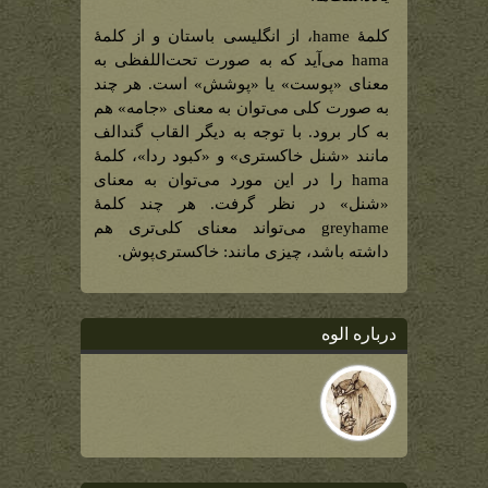
کلمۀ hame، از انگلیسی باستان و از کلمۀ
hama می‌آید که به صورت تحت‌اللفظی به
معنای «پوست» یا «پوشش» است. هر چند
به صورت کلی می‌توان به معنای «جامه» هم
به کار برود. با توجه به دیگر القاب گندالف
مانند «شنل خاکستری» و «کبود ردا»، کلمۀ
hama را در این مورد می‌توان به معنای
«شنل» در نظر گرفت. هر چند کلمۀ
greyhame می‌تواند معنای کلی‌تری هم
داشته باشد، چیزی مانند: خاکستری‌پوش.
درباره الوه