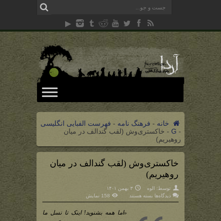
خانه
-
فرهنگ نامه
-
فهرست الفبایی انگلیسی
-
G
-
خاکستری‌وش (لقب گندالف در میان
روهیریم)
خاکستری‌وش (لقب گندالف در میان
روهیریم)
توسط:
الوه
۳ بهمن ۱۴۰۱
برای
دیدگاه‌ها
بسته هستند
158 نمایش
خاکستری‌وش
(لقب
گندالف
«اما همه بشنوید! اینک تا نسل ما
در