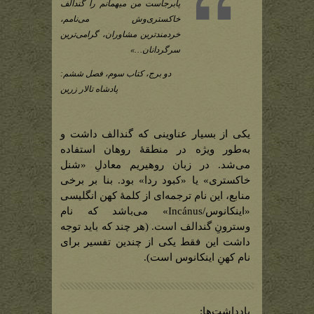
میان
پابرجاست من میهمانم را گندالف
روهیریم)
خاکستری‌وش می‌نامم،
خردمندترین مشاوران، گرامی‌ترین
سرگردانان…»
دو برج، کتاب سوم، فصل ششم:
پادشاه تالار زرین
یکی از بسیار عناوینی که گندالف داشت و
به‌طور ویژه در منطقۀ روهان استفاده
می‌شد. در زبان روهیریم معادلِ «شنل
خاکستری» یا «کبود ردا» بود. بنا بر برخی
منابع، این نام ترجمه‌ای از کلمۀ کهن انگلیسی
«اینکانوس/Incánus» می‌باشد که نام
وسترونِ گندالف است. (هر چند که باید توجه
داشت این فقط یکی از چندین تفسیر برای
نام کهنِ اینکانوس است).
یادداشت‌ها: