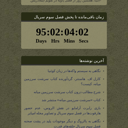
-النیا، هفتمین روز از فصل یاویه در تقویم ایملادریس.
زمان باقی‌مانده تا پخش فصل سوم سریال
آخرین نوشته‌ها
نگاهی به سیستم واکه‌ها در زبان کوئنیا
کارل اف. هاستتر، گردآورنده کتاب سرشت سرزمین
میانه، کیست؟
شرح مطالب درون کتاب سرشت سرزمین میانه
کتاب «سرشت سرزمین میانه» منتشر شد
بازی رابرت آرامایو در نقش الروس، عدم حضور
هارفوت‌ها در فصل سوم سریال و تصاویر مجله امپایر
نگاهی به بالروگ و دیگر موجودات پلید در پشت صحنه
فصل سوم سریال حلقه‌های قدرت