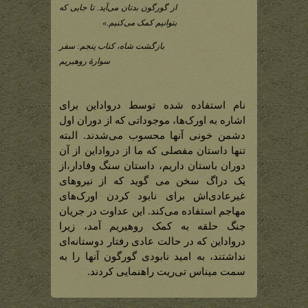
از گورگون بدتان می‌آید. تا جایی که
بتوانیم کمک می‌کنیم.»
بازگشت شاه، کتاب پنجم: سفر
سوارۀ روهیریم
نام استفاده شده توسط درواداین برای
اشاره به اورک‌ها، موجوداتی که از دوران اول
دشمن خونی آنها محسوب می‌شدند. البته
تنها داستان مفصلی که ما از درواداین از آن
دوران باستان داریم، داستان سنگ وفادار،از
یک دراگ سخن می گوید که از نیروهای
غیر‌عادی‌اش برای نابود کردن اورک‌های
مهاجم استفاده می‌کند. این عداوت در جریان
جنگ حلقه به کمک روهیریم آمد، زیرا
درواداین که در حالت عادی رفتار دوستانه‌ای
نداشتند، به امید نابودی گورگون آنها را به
سمت میناس تی‌ریت راهنمایی کردند.