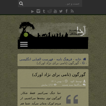
خانه
-
فرهنگ نامه
-
فهرست الفبایی انگلیسی
-
G
-
گورگون (نامی برای نژاد اورک)
گورگون (نامی برای نژاد اورک)
توسط:
الوه
۱ بهمن ۱۴۰۱
برای
دیدگاه‌ها
بسته هستند
172 نمایش
گورگون
(نامی
برای
«ما جنگ نمی‌کنیم. فقط شکار.
نژاد
اورک)
گورگون توی بیشه‌ها می‌کشیم، از
مردم اورک بدمان می‌آید. شما هم