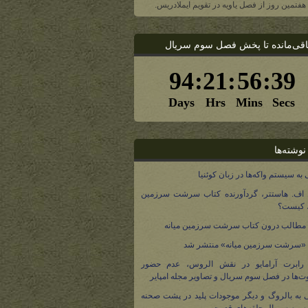
، هفتمین روز از فصل یاویه در تقویم ایملادریس.
اقی‌مانده تا پخش فصل سوم سریال
نوشته‌ها
 به سیستم واکه‌ها در زبان کوئنیا
 اف. هاستتر، گردآورنده کتاب سرشت سرزمین
، کیست؟
مطالب درون کتاب سرشت سرزمین میانه
 «سرشت سرزمین میانه» منتشر شد
 رابرت آرامایو در نقش الروس، عدم حضور
ت‌ها در فصل سوم سریال و تصاویر مجله امپایر
 به بالروگ و دیگر موجودات پلید در پشت صحنه