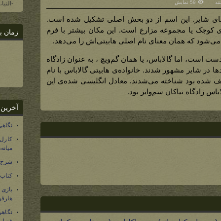
ند
59 نمایش
-النیا
ت‌های شایر. این اسم از دو بخش اصلی تشکیل شده است.
به معنای دهکده‌ی کوچک یا مجموعه مزارع است. این مکان بیشتر با فرم
زمان ب
می‌شود که همان معنای نام اصلی هابیتی‌اش را می‌دهد.
ت است، اما گالاباس، یا همان گم‌ویچ ، به عنوان زادگاه
ها در شایر مشهور شدند. خانواده‌ی هابیتی گالاباس با نام
ف شده بود شناخته می‌شدند. معادل انگلیسی شده‌ی این
اس زادگاه نیاکان سم‌وایز بود.
آخرین 
نگاهی
کارل
میانه
شرح 
کتاب
بازی
هارفو
نگاهی