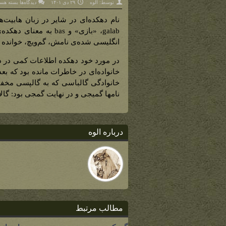
برای
توسط:
الوه
۲۹ دی ۱۴۰۱
دیدگاه‌ها
بسته هست
گالاباس
(نام
دهکده‌ای
نام دهکده‌ای در شایر در زبان هابی
در
شایر)
galab، «بازی» و bas 
انگلیسی شده‌ی نامش، گم‌ویچ، خوانده ‌
در مورد خود دهکده اطلاعات کمی در دس
خانواده‌ای در خاطرات مانده بود که بعد
خانوادگی گالباسی که به گالپسی مخف
نامها گمیجی و در نهایت گمجی بود: گالاب
درباره الوه
مطالب مرتبط