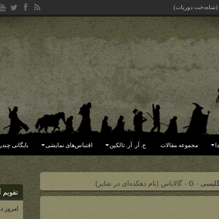
 (شاه‌دخت دوریات)
ا
مجموعه مقالات
ج. آر. آر. تالکین
اقتباس‌های نمایشی
بایگانی چندر
گلیسی
-
G
-
گالاباس (نام دهکده‌ای در شایر)
تقویم آ
امروز د