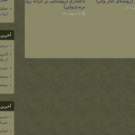
ر (روستای کنار واتر)
باکلباری (روستایی بر کرانه رود
فصل س
برندی‌واین)
تحلی
ارباب
۲۷ اسفند ۱۴۰۱
آخرین د
ترجمه فارسی ۴۰ 
آخرین
از جلد ۱۲ تاریخ سرزمین
حدیث 
نسخه 
نسخه 
آخرین د
حسین
سریال
ایمان