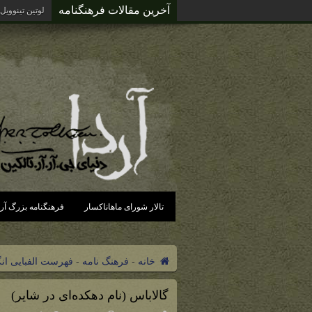
آخرین مقالات فرهنگنامه
لوتین تینوویل
تالار شورای ماهاناکسار
فرهنگنامه بزرگ آرد
خانه
-
فرهنگ نامه
-
فهرست الفبایی ان
گالاباس (نام دهکده‌ای در شایر)