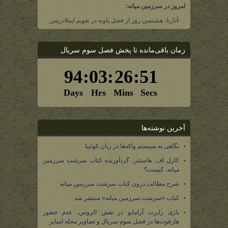
امروز در سرزمین میانه:
-آناریا، هشتمین روز از فصل یاویه در تقویم ایملادریس.
زمان باقی‌مانده تا پخش فصل سوم سریال
آخرین نوشته‌ها
نگاهی به سیستم واکه‌ها در زبان کوئنیا
کارل اف. هاستتر، گردآورنده کتاب سرشت سرزمین
میانه، کیست؟
شرح مطالب درون کتاب سرشت سرزمین میانه
کتاب «سرشت سرزمین میانه» منتشر شد
بازی رابرت آرامایو در نقش الروس، عدم حضور
هارفوت‌ها در فصل سوم سریال و تصاویر مجله امپایر