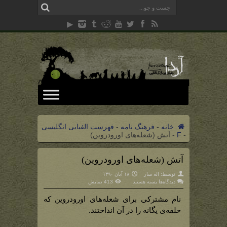
خانه
-
فرهنگ نامه
-
فهرست الفبایی انگلیسی
-
F
-
آتش (شعله‌های اورودروین)
آتش (شعله‌های اورودروین)
توسط:
اله سار
۱۸ آبان ۱۳۹۰
برای
دیدگاه‌ها
بسته هستند
413 نمایش
آتش
(شعله‌های
اورودروین)
نام مشترکی برای شعله‌های اورودروین که
حلقه‌ی یگانه را در آن انداختند.