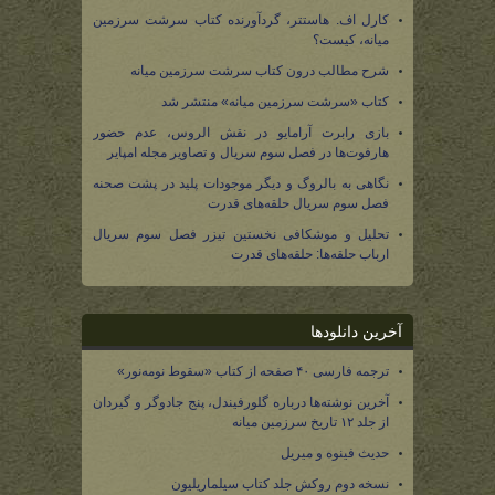
کارل اف. هاستتر، گردآورنده کتاب سرشت سرزمین
میانه، کیست؟
شرح مطالب درون کتاب سرشت سرزمین میانه
کتاب «سرشت سرزمین میانه» منتشر شد
بازی رابرت آرامایو در نقش الروس، عدم حضور
هارفوت‌ها در فصل سوم سریال و تصاویر مجله امپایر
نگاهی به بالروگ و دیگر موجودات پلید در پشت صحنه
فصل سوم سریال حلقه‌های قدرت
تحلیل و موشکافی نخستین تیزر فصل سوم سریال
ارباب حلقه‌ها: حلقه‌های قدرت
آخرین دانلودها
ترجمه فارسی ۴۰ صفحه از کتاب «سقوط نومه‌نور»
آخرین نوشته‌ها درباره گلورفیندل، پنج جادوگر و گیردان
از جلد ۱۲ تاریخ سرزمین میانه
حدیث فینوه و میریل
نسخه دوم روکش جلد کتاب سیلماریلیون