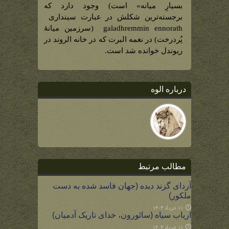
بسیارِ میانه» است) وجود دارد که
برجسته‌ترین شکلش در عبارت سینداری
galadhremmin ennorath (سرزمین میانۀ
پُردرخت) در نغمه البرت که در خانه الروند در
ریوندل خوانده شد است.
درباره الوه
مطالب مرتبط
آردای گزند دیده (جهان فاسد شده به دست
ملکور)
۱۱ خرداد ۱۴۰۳
ارباب سیاه (سائورون، خدای تاریک آدمیان)
۱۱ خرداد ۱۴۰۳