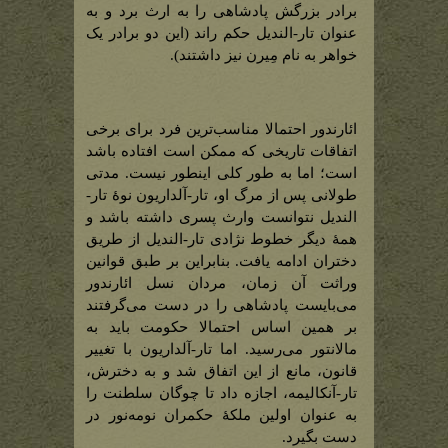
برادر بزرگش پادشاهی را به ارث برد و به
عنوان تار-الندیل حکم راند (این دو برادر یک
خواهر به نام مِیرن نیز داشتند).
ائارندور احتمالا مناسب‌‌‌ترین فرد برای برخی
اتفاقات تاریخی که ممکن است افتاده باشد
است؛ اما به طور کلی اینطور نیست. مدتی
طولانی پس از مرگ او، تار-آلداریون نوۀ تار-
الندیل نتوانست وارث پسری داشته باشد و
همۀ دیگر خطوط نژادی تار-الندیل از طریق
دختران ادامه یافت. بنابراین بر طبق قوانین
وراثت آن زمان، مردان نسل ائارندور
می‌بایست پادشاهی را در دست می‌گرفتند
بر همین اساس احتمالا حکومت باید به
مالانتور می‌رسید. اما تار-آلداریون با تغییر
قانون، مانع از این اتفاق شد و به دخترش،
تار-آنکالیمه، اجازه داد تا چوگان سلطنت را
به عنوان اولین ملکۀ حکمران نومه‌نور در
دست بگیرد.