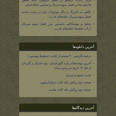
بازی رابرت آرامایو در نقش الروس، عدم حضور
هارفوت‌ها در فصل سوم سریال و تصاویر مجله امپایر
نگاهی به بالروگ و دیگر موجودات پلید در پشت صحنه
فصل سوم سریال حلقه‌های قدرت
تحلیل و موشکافی نخستین تیزر فصل سوم سریال
ارباب حلقه‌ها: حلقه‌های قدرت
آخرین دانلودها
ترجمه فارسی ۴۰ صفحه از کتاب «سقوط نومه‌نور»
آخرین نوشته‌ها درباره گلورفیندل، پنج جادوگر و گیردان
از جلد ۱۲ تاریخ سرزمین میانه
حدیث فینوه و میریل
نسخه دوم روکش جلد کتاب سیلماریلیون
نسخه دوم روکش جلد کتاب هابیت
آخرین دیدگاه‌ها