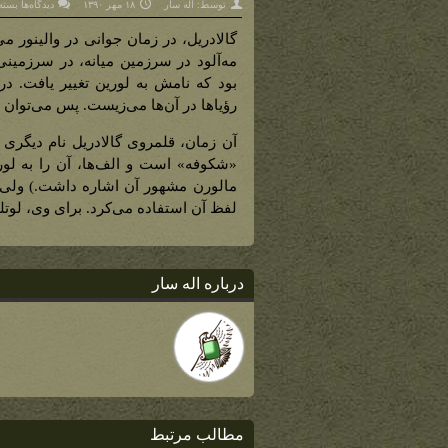
برای
توسط:
اله سار
۱۸ مهر ۱۳۹۰
دیدگاه‌ها
بسته
گل
رویا
(ترج
گالادریل، در زمان جوانی در والینور 
چوب
برای
مه‌آلود در سرزمین میانه، در سرزمینی 
لوتلو
بود که نامش به لورین تغییر یافت. در ا
رؤیاها در آن‌ها می‌زیست. پس می‌توان 
«شکوفه» است و الف‌ها، آن را به لوری
مالورن مشهور آن اشاره داشت.) ولی و
لفظ آن استفاده می‌کرد. برای وی، لوتلو
درباره اله سار
مطالب مرتبط