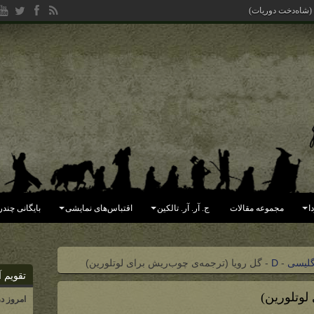
 (شاه‌دخت دوریات)
ا
مجموعه مقالات
ج. آر. آر. تالکین
اقتباس‌های نمایشی
بایگانی چندر
گلیسی
-
D
-
گل رویا (ترجمه‌ی چوب‌ریش برای لوتلورین)
تقویم آ
لوتلورین)
امروز د