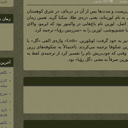
 هستند
665 نمایش
-النیا
مه‌ی
می‌زیست و مدت‌ها پس از آن در دره‌ای، در شرق کوهستان
‌ریش
به نام لوریناند، یعنی دره‌ی طلا، سکنا گزید. همین زمان
زمان ب
رین)
صل، لورین نام باغ‌هایی در والینور بود که ایرمو، والای
با چشم‌پوشی، لورین را به «سرزمین رؤیا» ترجمه کرد.
آن زمان، قلمروی گالادریل نام دیگری نیز به خود گرفت: لوتلورین. «Loth» واژه‌ی الفی «گل» یا
ن شکوفا ترجمه می‌کردند. (احتمالاً به شکوفه‌های زرین
قتی که چوب‌ریش نام را تفسیر کرد از ترجمه‌ی لفظ به
رین صرفاً به معنی «گل رؤیا» بود.
آخرین 
نگاهی
کارل
میانه
شرح 
کتاب
بازی
هارفو
نگاهی