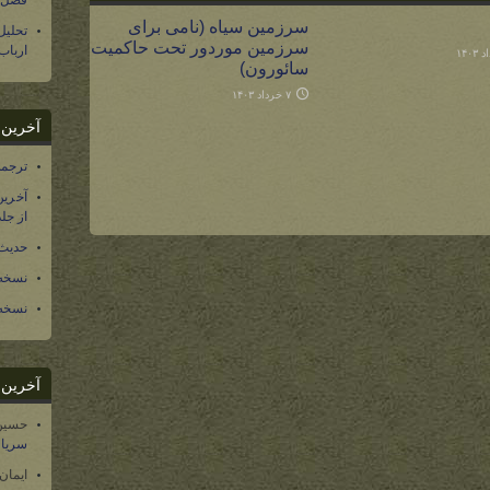
فصل س
سرزمین سیاه (نامی برای
تحلی
سرزمین موردور تحت حاکمیت
ارباب
سائورون)
۷ خرداد ۱۴۰۳
آخرین د
ترجمه فارسی ۴۰ 
آخرین
از جلد ۱۲ تاریخ سرزمین
حدیث 
نسخه 
نسخه 
آخرین د
حسین
سریال
ایمان