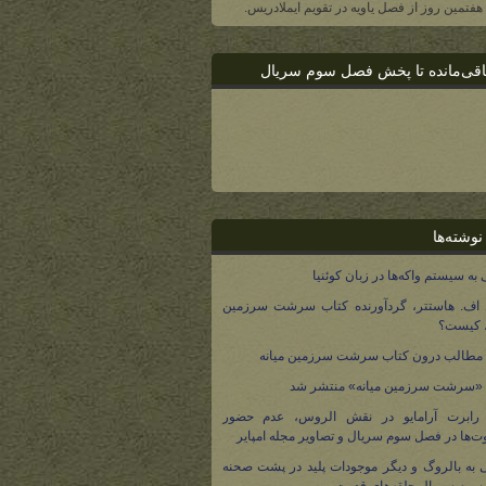
، هفتمین روز از فصل یاویه در تقویم ایملادریس.
اقی‌مانده تا پخش فصل سوم سریال
نوشته‌ها
 به سیستم واکه‌ها در زبان کوئنیا
 اف. هاستتر، گردآورنده کتاب سرشت سرزمین
، کیست؟
مطالب درون کتاب سرشت سرزمین میانه
 «سرشت سرزمین میانه» منتشر شد
 رابرت آرامایو در نقش الروس، عدم حضور
ت‌ها در فصل سوم سریال و تصاویر مجله امپایر
 به بالروگ و دیگر موجودات پلید در پشت صحنه