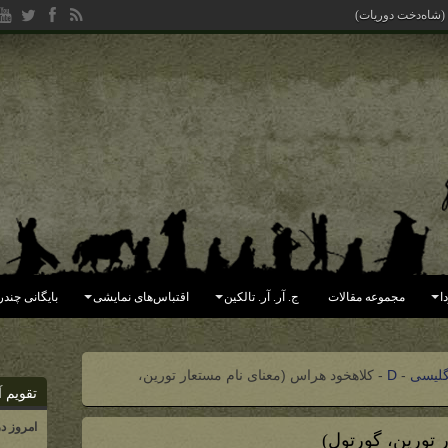
 (شاه‌دخت دوریات)
ا
مجموعه مقالات
ج. آر. آر. تالکین
اقتباس‌های نمایشی
بایگانی چندر
گلیسی
-
D
-
کلاهخود هراس (معنای نام مستعار تورین،
تقویم آ
امروز د
 تورین، گورتول)