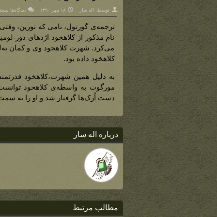
برای
توسط:
اله سار
۱۸ مهر ۱۳۹۰
دیدگاه‌ها
بسته
کلاه
هرا
(معن
ترجمه‌ی گورتول، نامی که تورین، وقتی ک
نام
مستع
نام مذکور از کلاهخود اژدهای دور-لومین
توری
گورت
می‌کرد. شهرت کلاهخود وی و کمان به‌ل
کلاهخود داده بود.
به دلیل همین شهرت،کلاهخود قدرتمند 
مورگوت به واسطه‌ی کلاهخود توانست م
دست اُرک‌ها گرفتار شد و او را به سمت آ
درباره اله سار
مطالب مرتبط