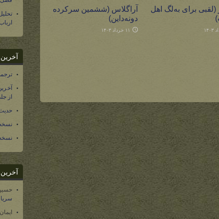
فصل س
 (لقبی برای به‌لگ اهل
آراگلاس (ششمین سرکرده
تحلی
)
دونه‌داین)
ارباب
۱۱ خرداد ۱۴۰۳
آخرین د
ترجمه فارسی ۴۰ 
آخرین
از جلد ۱۲ تاریخ سرزمین
حدیث 
نسخه 
نسخه 
آخرین د
حسین
سریال
ایمان