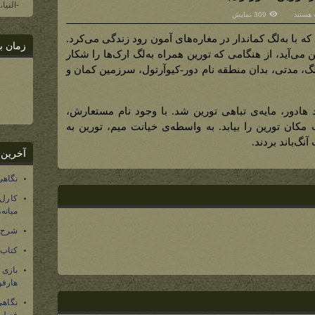
-النیا
 هستند
309 نمایش
خود
س
ای
ه با به‌لگ کماندار در مغاره‌های آمون رود زندگی می‌کرد.
زمان ب
ار
 می‌آید، از هنگامی که تورین همراه به‌لگ ارک‌ها را شکار
ن،
ول)
گ، مدتی، بدان منطقه نام دور-کیوآرتول، سرزمین کمان و
هادور، مایه‌ی تباهی تورین شد. با وجود نام مستعارش،
کان تورین را بیابد. به واسطه‌ی خیانت میم، تورین به
نگ‌باند بردند.
آخرین 
نگاهی
کارل
میانه
شرح 
کتاب
بازی
هارفو
نگاهی