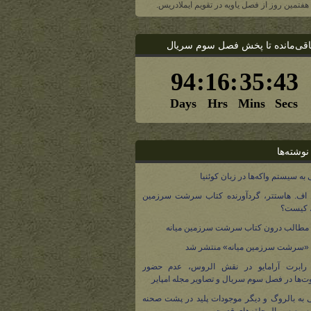
، هفتمین روز از فصل یاویه در تقویم ایملادریس.
اقی‌مانده تا پخش فصل سوم سریال
نوشته‌ها
 به سیستم واکه‌ها در زبان کوئنیا
 اف. هاستتر، گردآورنده کتاب سرشت سرزمین
، کیست؟
مطالب درون کتاب سرشت سرزمین میانه
 «سرشت سرزمین میانه» منتشر شد
 رابرت آرامایو در نقش الروس، عدم حضور
ت‌ها در فصل سوم سریال و تصاویر مجله امپایر
 به بالروگ و دیگر موجودات پلید در پشت صحنه