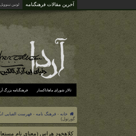
آخرین مقالات فرهنگنامه
لوتین تینوویل
تالار شورای ماهاناکسار
فرهنگنامه بزرگ آرد
خانه
-
فرهنگ نامه
-
فهرست الفبایی ان
گورتول)
کلاهخود هراس (معنای نام مستعار