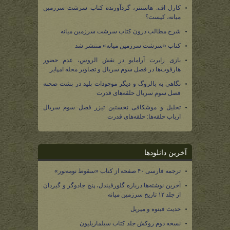
کارل اف. هاستتر، گردآورنده کتاب سرشت سرزمین
میانه، کیست؟
شرح مطالب درون کتاب سرشت سرزمین میانه
کتاب «سرشت سرزمین میانه» منتشر شد
بازی رابرت آرامایو در نقش الروس، عدم حضور
هارفوت‌ها در فصل سوم سریال و تصاویر مجله امپایر
نگاهی به بالروگ و دیگر موجودات پلید در پشت صحنه
فصل سوم سریال حلقه‌های قدرت
تحلیل و موشکافی نخستین تیزر فصل سوم سریال
ارباب حلقه‌ها: حلقه‌های قدرت
آخرین دانلودها
ترجمه فارسی ۴۰ صفحه از کتاب «سقوط نومه‌نور»
آخرین نوشته‌ها درباره گلورفیندل، پنج جادوگر و گیردان
از جلد ۱۲ تاریخ سرزمین میانه
حدیث فینوه و میریل
نسخه دوم روکش جلد کتاب سیلماریلیون