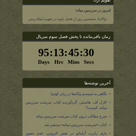
تقویم آردا
امروز در سرزمین میانه:
-والانیا، ششمین روز از فصل یاویه در تقویم ایملادریس.
زمان باقی‌مانده تا پخش فصل سوم سریال
آخرین نوشته‌ها
نگاهی به سیستم واکه‌ها در زبان کوئنیا
کارل اف. هاستتر، گردآورنده کتاب سرشت سرزمین
میانه، کیست؟
شرح مطالب درون کتاب سرشت سرزمین میانه
کتاب «سرشت سرزمین میانه» منتشر شد
بازی رابرت آرامایو در نقش الروس، عدم حضور