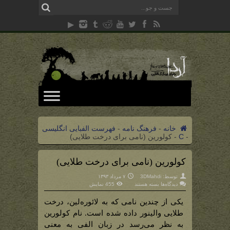
خانه
-
فرهنگ نامه
-
فهرست الفبایی انگلیسی
-
C
-
کولورین (نامی برای درخت طلایی)
کولورین (نامی برای درخت طلایی)
توسط:
3DMahdi
۷ مرداد ۱۳۹۳
برای
دیدگاه‌ها
بسته هستند
455 نمایش
کولورین
(نامی
برای
یکی از چندین نامی که به لائوره‌لین، درخت
درخت
طلایی)
طلایی والینور داده شده است. نام کولورین
به نظر می‌رسد در زبان الفی به معنی