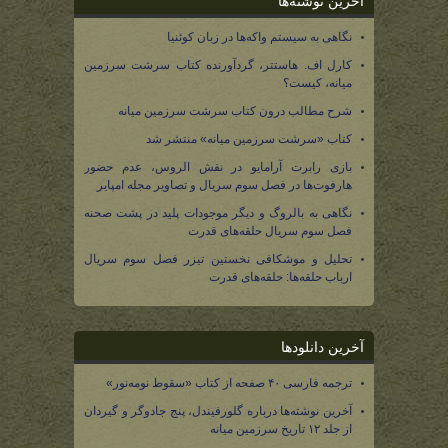
آخرین نوشته‌ها
نگاهی به سیستم واکه‌ها در زبان کوئنیا
کارل اف. هاستتر، گردآورنده کتاب سرشت سرزمین
میانه، کیست؟
شرح مطالب درون کتاب سرشت سرزمین میانه
کتاب «سرشت سرزمین میانه» منتشر شد
بازی رابرت آرامایو در نقش الروس، عدم حضور
هارفوت‌ها در فصل سوم سریال و تصاویر مجله امپایر
نگاهی به بالروگ و دیگر موجودات پلید در پشت صحنه
فصل سوم سریال حلقه‌های قدرت
تحلیل و موشکافی نخستین تیزر فصل سوم سریال
ارباب حلقه‌ها: حلقه‌های قدرت
آخرین دانلودها
ترجمه فارسی ۴۰ صفحه از کتاب «سقوط نومه‌نور»
آخرین نوشته‌ها درباره گلورفیندل، پنج جادوگر و گیردان
از جلد ۱۲ تاریخ سرزمین میانه