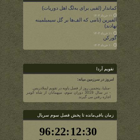
کماندار (لقبی برای به‌لگ اهل دوریات)
۱۱ خرداد ۱۴۰۳
آلفیرین (نامی که الف‌ها بر گل سیمبلمینه
نهادند)
۱۱ خرداد ۱۴۰۳
گورکن
۱۰ خرداد ۱۴۰۳
تقویم آردا
امروز در سرزمین میانه:
-منلیا، پنجمین روز از فصل یاویه در تقویم ایملادریس.
- در سال 3019 دوران سوم، میهمانان از شاه ائومر
اجازه رفتن می گیرند.
زمان باقی‌مانده تا پخش فصل سوم سریال