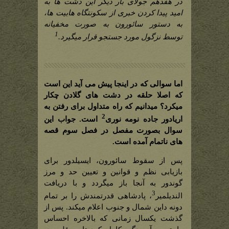
در هفدهم جولای بار دیگر این دشت ها به
امید پیدا کردن خبری از سکونتگاه هابیت ها،
به دستور سائورون به صورت مخفیانه
1
توسط نزگول
مورد جستجو قرار میگیرد.
اما سوالی که در اینجا پیش می آید این است
که اصلا حلقه در دشت های گلادن چکار
میکرد؟ میدانیم که راه متداول برای رفتن به
2
اریادور جاده نومه نوری
است. جواب این
سوال بصورت مفصل در فصل سوم قصه
های ناتمام آمده است.
پس از سقوط سائورون، ایسیلدور برای
بازیابی نظم و قوانین و تعیین حد و مرز
گوندور به آنجا باز میگردد و با دریافت
3
الندیلمیر
، پادشاهی قدرتمندش را بر تمام
دونه داین شمال و جنوب اعلام میکند. پس از
گذشت یکسال زمانی که بالاخره احساس