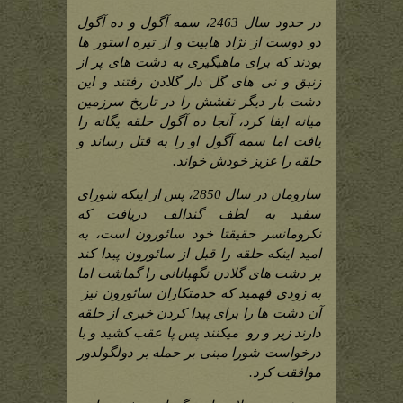
در حدود سال
2463
، سمه آگول و ده آگول
دو دوست از نژاد هابیت و از تیره استور ها
بودند که برای ماهیگیری به دشت های پر از
زنبق و نی های گل دار گلادن رفتند و این
دشت بار دیگر نقشش را در تاریخ سرزمین
میانه ایفا کرد، آنجا ده آگول حلقه یگانه را
یافت اما سمه آگول او را به قتل رساند و
حلقه را عزیز خودش خواند.
سارومان در سال
2850
، پس از اینکه شورای
سفید به لطف گندالف دریافت که
نکرومانسر حقیقتا خود سائورون است، به
امید اینکه حلقه را قبل از سائورون پیدا کند
بر دشت های گلادن نگهبانانی را گماشت اما
به زودی فهمید که خدمتکاران سائورون نیز
آن دشت ها را برای پیدا کردن خبری از حلقه
دارند زیر و رو
میکنند پس پا عقب کشید و با
درخواست شورا مبنی بر حمله بر دولگولدور
موافقت کرد.