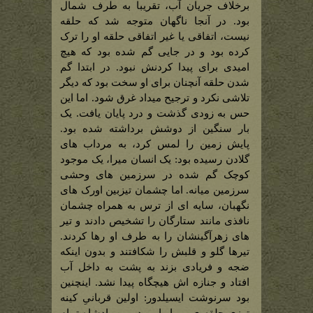
برخلاف جریان آب، تقریبا به طرف شمال
بود. در آنجا ناگهان متوجه شد که حلقه
نیست، اتفاقی یا غیر اتفاقی حلقه او را ترک
کرده بود و در جایی گم شده بود که هیچ
امیدی برای پیدا کردنش نبود. در ابتدا گم
شدن حلقه آنچنان برای او سخت بود که دیگر
تلاشی نکرد و ترجیح میداد غرق شود. اما این
حس به زودی گذشت و درد پایان یافت. یک
بار سنگین از دوشش برداشته شده بود.
پایش زمین را لمس کرد، به مرداب های
گلادن رسیده بود: یک انسان میرا، یک موجود
کوچک گم شده در سرزمین های وحشی
سرزمین میانه. اما چشمان تیزبین اورک های
نگهبان، سایه ای از ترس به همراه چشمان
نافذی مانند ستارگان را تشخیص دادند و تیر
های زهرآگینشان را به طرف او رها کردند.
تیرها گلو و قلبش را شکافتند و بدون اینکه
ضجه و فریادی بزند به پشت به داخل آب
افتاد و جنازه اش هیچگاه پیدا نشد. اینچنین
بود سرنوشت ایسیلدور: اولین قربانیِ کینه
توزی حلقه ی بی ارباب، دومین پادشاه تمام