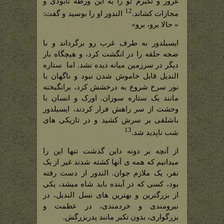
غرور و تکبرم تو را به این ورطه نابودی و
12
مجازات کشاند.
الندور او را بوسید و گفت:
« حالا برو، برو»
ایسیلدور به طرف غرب رو برگرداند و با
ضجه حلقه را در انگشت کرد، و هیچگاه بار
دیگر در سرزمین میانه دیده نشد. اما ستاره
الندیل قابل خاموش شدن نبود و ناگهان با
نور سرخ شروع به درخشش کرد، برانگیخته
مانند یک ستاره سوزان. اورک و انسان با
وحشت از سر راهش فرار کردند، ایسیلدور
باشلقی بر سرش کشید و در تاریکی های
13
شب ناپدید شد.
از آنچه بر دونه داین گذشت تنها این را
میدانیم که همه ی آنها کشته شدند غیر از یک
نفر، یک ملازم جوان. الندور از دست رفته
بود، کسی که در آینده باید شاه میشد، یکی
از بزرگترین و بهترین های نسل الندیل، در
نیرومندی و خردمندی، در عظمت و
بزرگواری، بدون تکبر مانند پدربزرگش.