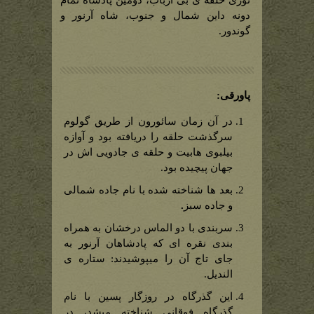
دونه داین شمال و جنوب، شاه آرنور و
گوندور.
پاورقی:
در آن زمان سائورون از طریق گولوم
سرگذشت حلقه را دریافته بود و آوازه
بیلبوی هابیت و حلقه ی جادویی اش در
جهان پیچیده بود.
بعد ها شناخته شده با نام جاده شمالی
و جاده سبز
.
سربندی با دو الماس درخشان به همراه
بندی نقره ای که پادشاهان آرنور به
جای تاج آن را میپوشیدند: ستاره ی
الندیل.
این گذرگاه در روزگار پسین با نام
گذرگاه فوقانی شناخته میشد، در