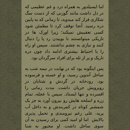
اما ایسیلدور به همراه درد و غم عظیمی که
در دل داشت مانند گوزنی که از دست سگ
شکاری فرار کند میدوید، تا زمانی که به پایین
دره رسید. آنجا توقف کرد تا مطمئن شود
کسی تعقیبش نمیکند؛ زیرا اورک ها در
تاریکی میتوانستند با بوییدن رد پا را دنبال
کنند و نیازی به چشم نداشتند. سپس او راه
را با احتیاط بیشتری ادامه داد چون دره
تاریک و پر از تله برای افراد سرگردان بود.
پس اینگونه بود که در نهایت در نیمه شب به
ساحل آندوین رسید، و او خسته و فرسوده
بود. رودخانه در گردش و شتابان در
روبرویش جریان داشت. مدت زمانی را
افسرده و تنها ایستاد. سپس با عجله، تمام
زره و اسلحه هایش رو بیرون آورد به جز یک
شمشیر کوتاه در کمربندش و به داخل آب
پرید، علی رغم نیرومندی و تحمل پذیری
بالایش اما او امید کمی برای رسیدن به آن
سوی ساحل داشت. او مجبور به شنا