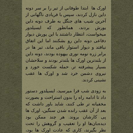
اورک ها ابتدا طوفانی از تیر را بر سر دونه
داین نازل کردند، سپس با فریادی ناگهانی از
آخرین شیب های جنگل به طرف دونه داین
یورش بردند، همانطور که ایسیلدور
میخواست، انتظار داشتند با این یورش دیوار
دفاعی دونه داین رو بشکنند اما این اتفاق
نیافتد و دیوار استوار باقی ماند، تیر ها در
برابر زره نومه نوری بیهوده بودند، دونه داین
از بلندترین اورک ها بلندتر بودند و سلاحشان
بسیار پیشرفته تر. حمله شکست خورد و
نیروی دشمن خرد شد و اورک ها عقب
نشینی کردند.
به زودی شب فرا میرسید، ایسیلدور دستور
داد تا ادامه راه را بدون استراحت و بصورت
مخفیانه‌ تر طی کنند، شاید باور داشت که
بعد از آن عقب رانده شدن سنگین، اورک ها
پی کارشان بروند. هر چند ممکن بود
دیده‌بان‌ها او را تعقیب و گروهش را تحت
نظر بگیرند، کاری که عادت اورک ها بود،