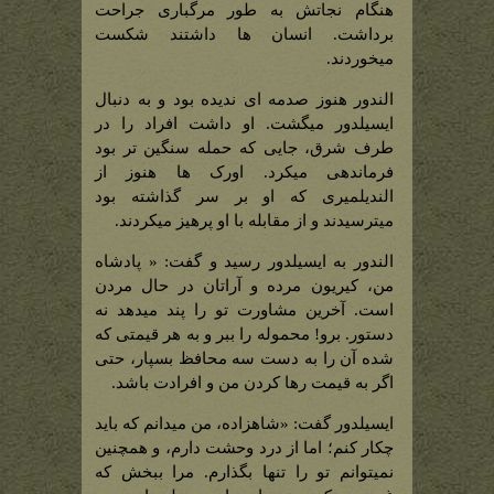
هنگام نجاتش به طور مرگباری جراحت
برداشت. انسان ها داشتند شکست
میخوردند.
الندور هنوز صدمه ای ندیده بود و به دنبال
ایسیلدور میگشت. او داشت افراد را در
طرف شرق، جایی که حمله سنگین تر بود
فرماندهی میکرد. اورک ها هنوز از
الندیلمیری که او بر سر گذاشته بود
میترسیدند و از مقابله با او پرهیز میکردند.
الندور به ایسیلدور رسید و گفت: « پادشاه
من، کیریون مرده و آراتان در حال مردن
است. آخرین مشاورت تو را پند میدهد نه
دستور. برو! محموله را ببر و به هر قیمتی که
شده آن را به دست سه محافظ بسپار، حتی
اگر به قیمت رها کردن من و افرادت باشد.
ایسیلدور گفت: «شاهزاده، من میدانم که باید
چکار کنم؛ اما از درد وحشت دارم، و همچنین
نمیتوانم تو را تنها بگذارم. مرا ببخش که