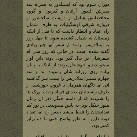
دوران سوم بود که ایسیلدور به همراه سه
پسرش الندور، آراتان و کیریون و گروه
محافظانش شامل از دویست سلحشور از
دروازه شرقی اوسگیلیات به طرف شمال
راه افتاد و انتظار داشت که تا قبل از اینکه
زمستان به شمال کشیده شود، تا چهل روز
به ایملادریس برسد. از سفر آنها چیز زیادی
گفته نشده است، در حالی که روز سی ام
سفرشان در حال گذر بود، دونه داین آواز
میخواندند و خوشحال بودند از اینکه به پایان
پیاده روی روزانه شان رسیده اند و سه
چهارم مسیر ایملادریس را پشت سر گذاشته
اند. اما ناگهان همزمان با غروب خورشید، از
طرف راستشان صدای فریاد زننده اورک ها
را شنیدند که از دامنه جنگل (در آن زمان
هنوز جنگل بود) به پایین میدویدند، در نور کم
تعدادشان را فقط میشد حدس زد اما تعداد
دونه داین به طور واضح حتی تا ده برابر
کمتر بود.
سایه‌ای از نگرانی بر دل ایسیلدور افتاد و به