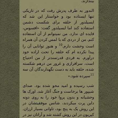
بیندازند.
الندور به طرف پدرش رفت که در تاریکی
تنها ایستاده بود و خواستار این شد که
ایسیلدور از حلقه برای شکست دشمن
استفاده کند اما ایسیلدور گفت: «افسوس،
فایده ای ندارد. من نمیتوانم از آن استفاده
کنم. من از دردی که با لمس کردن آن همراه
10
است وحشت دارم.
و هنوز توانایی آن را
پیدا نکرده ام که حلقه را تحت اراده خود
درآورم. به فردی قدرتمندتر از من احتیاج
است، سرافرازی و غرور من درهم شکسته
شده، حلقه باید به دست نگهدارندگان آن سه
11
سپرده شود.»
شب رسیده و امید محو شده بود. صدای
شیپور ها برخاست و جنگ آغاز شد. اورک ها
وحشیانه و بدون پروا خود را به روی دونه
داین پرت میکردند، شانس موفقیتشان در
این روش یک به پنج بود، تاوانی بسیار ارزان.
کیریون در این روش کشته شد و آراتان نیز در