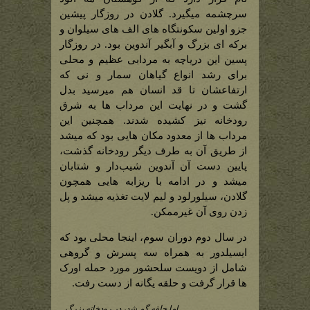
سرچشمه میگیرد. گلادن در روزگار پیشین
جزو اولین سکونتگاه های الف های سیلوان و
برکه ای بزرگ و آبگیر آندوین بود. در روزگار
پسین این دریاچه به مردابی عظیم و محلی
برای رشد انواع گیاهان سمار و نی که
ارتفاعشان تا قد انسان هم میرسید بدل
گشت و در نهایت این مرداب ها به شرق
رودخانه نیز کشیده شدند. همچنین این
مرداب ها از معدود مکان هایی بود که میشد
از طریق آن به طرف دیگر رودخانه گذشت،
پایین دست آن آندوین شیب‌دار و شتابان
میشد و در ادامه با ریزابه هایی همچون
گلادن، سیلورلود و لیم لایت تغذیه میشد و پل
زدن روی آن غیرممکن.
در سال دوم دوران سوم، اینجا محلی بود که
ایسیلدور به همراه سه پسرش و گروهی
شامل از دویست سلحشور مورد حمله اورک
ها قرار گرفت و حلقه یگانه از دست رفت.
اما حلقه گم شد، در رودخانه بزرگ