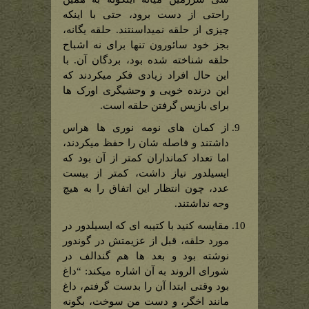
راحتی از دست برود، حتی با اینکه
چیزی از حلقه نمیداسنتند. حلقه یگانه،
بجز خود سائورون تنها برای نه اشباح
حلقه شناخته شده بود، بردگان آن. با
این حال افراد زیادی فکر میکردند که
این درنده خویی و وحشیگری اورک ها
برای بازپس گرفتن حلقه است.
از کمان های نومه نوری ها هراس
داشتند و فاصله شان را حفظ میکردند،
اما تعداد کمانداران کمتر از آن بود که
ایسیلدور نیاز داشت، کمتر از بیست
عدد، چون انتظار این اتفاق را به هیچ
وجه نداشتند.
مقایسه کنید با کتیبه ای که ایسیلدور در
مورد حلقه، قبل از عزیمتش در گوندور
نوشته بود و بعد ها هم گندالف در
شورای الروند به آن اشاره میکند: “داغ
بود وقتی ابتدا آن را بدست گرفتم، داغ
مانند اخگر، و دست من سوخت، بگونه