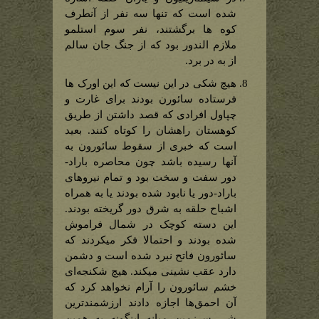
شده است که تنها سه نفر از آنطرف
کوه ها برگشتند، نفر سوم استلمو
ملازم الندور بود که از جنگ جان سالم
از به در برد.
هیچ شکی در این نیست که این اورک ها
فرستاده سائورن بودند برای غارت و
چپاول افرادی که قصد داشتن از طریق
کوهستان راهشان را کوتاه کنند. بعید
است که خبری از سقوط سائورون به
آنها رسیده باشد چون محاصره باراد-
دور سفت و سخت بود و تمام نیروهای
باراد-دور یا نابود شده بودند یا به همراه
اشباح حلقه به شرق دور گریخته بودند.
این دسته کوچک در شمال فراموش
شده بودند و احتمالا فکر میکردند که
سائورون فاتح نبرد شده است و دشمن
دارد عقب نشینی میکند. هیچ شکنجه‌ای
خشم سائورون را آرام نخواهد کرد که
آن احمق‌ها اجازه دادند ارزشمندترین
شی سرزمین میانه اینگونه به همین