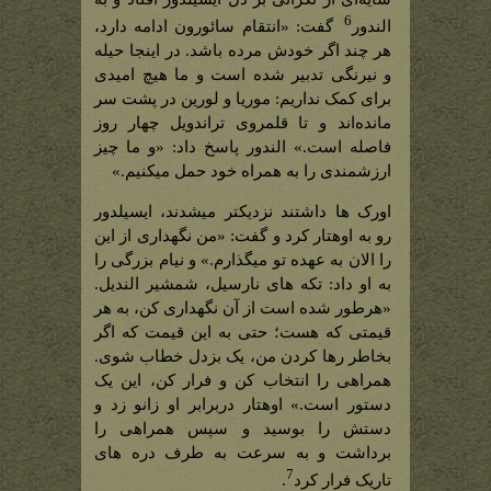
6
الندور
گفت: «انتقام سائورون ادامه دارد،
هر چند اگر خودش مرده باشد. در اینجا حیله
و نیرنگی تدبیر شده است و ما هیچ امیدی
برای کمک نداریم: موریا و لورین در پشت سر
مانده‌اند و تا قلمروی تراندویل چهار روز
فاصله است.» الندور پاسخ داد: «و ما چیز
ارزشمندی را به همراه خود حمل میکنیم.»
اورک ها داشتند نزدیکتر میشدند، ایسیلدور
رو به اوهتار کرد و گفت: «من نگهداری از این
را الان به عهده تو میگذارم.» و نیام بزرگی را
به او داد: تکه های نارسیل، شمشیر الندیل.
«هرطور شده است از آن نگهداری کن، به هر
قیمتی که هست؛ حتی به این قیمت که اگر
بخاطر رها کردن من، یک بزدل خطاب شوی.
همراهی را انتخاب کن و فرار کن، این یک
دستور است.» اوهتار دربرابر او زانو زد و
دستش را بوسید و سپس همراهی را
برداشت و به سرعت به طرف دره های
7
تاریک فرار کرد
.