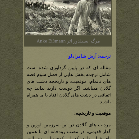
مرگ ایسیلدور اثر Anke Eißmann
ترجمه: آرش شامرادلو
مقاله ای که در پایین گردآوری شده است
شامل ترجمه بخش هایی از فصل سوم قصه
های ناتمام، موقعیت، و تاریخچه دشت های
گلادن میباشد. اگر دوست دارید بدانید چه
اتفاقی در دشت های گلادن افتاد با ما همراه
باشید.
موقعیت و تاریخچه:
مرداب های گلادن در بین سرزمین لورین و
گدار قدیمی، در مصب رودخانه ای با همین
نام قرار دارد که از کوهستان مه آلود