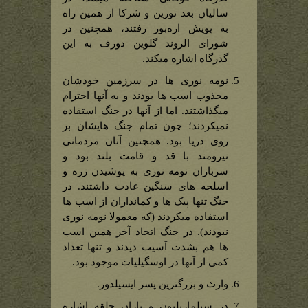
سالیان بعد تورین و شرکا از همین راه
به پویش اره‌بور رفتند، همچنین در
شورای الروند گلوین دورف به این
گذرگاه اشاره میکند.
نومه نوری ها در سرزمین خودشان
مجذوب اسب ها بودند و به آنها احترام
میگذاشتند. اما از آنها در جنگ استفاده
نمیکردند؛ چون تمام جنگ هایشان بر
روی دریا بود. همچنین آنان مردمانی
نیرومند با قد و قامت بلند بود و
سربازان نومه نوری به پوشیدن زره و
اسلحه های سنگین عادت داشتند. در
جنگ تنها پیک ها و کمانداران از اسب ها
استفاده میکردند (که معمولا نومه نوری
نبودند). در جنگ اتحاد آخر همین اسب
ها هم بشدت آسیب دیدند و تنها تعداد
کمی از آنها در اوسگیلیات موجود بود.
وارث و بزرگترین پسر ایسیلدور.
در سیلماریلیون و یاران حلقه اشاره