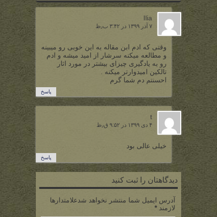
Ilia
۷ آذر ۱۳۹۹ در ۳:۴۲ ب٫ظ
وقتی که ادم ابن مقاله به این خوبی رو میبینه
و مطالعه میکنه سرشار از امید میشه و ادم
رو به یادگیری چیزای بیشتر در مورد اثار
تالکین امیدوارتر میکنه .
احسنتم دم شما گرم
پاسخ
t
۴ دی ۱۳۹۹ در ۹:۵۲ ق٫ظ
خیلی عالی بود
پاسخ
دیدگاهتان را ثبت کنید
آدرس ایمیل شما منتشر نخواهد شدعلامتدارها
لازمند
*