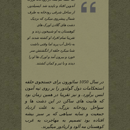
آندوین افتاد و ناپدید شد. ایسیلدور،
از ساحل شرقی رودخانه به طرف
شمال پیشروی میکرد که نزدیک
دشت های گلادن اورک های
کوهستان به او شبیخون زدند و
تقریبا تمام افراد او کشته شدند. او
به داخل آب پرید اما وقتی داشت
شنا میکرد حلقه از انگشتش سر
خورد و بیرون آمد و اورک ها او را
دیدند و با تیر و کمان کشتند.
در سال
1050
سائورون برای جستجوی حلقه
استحکامات دول گولدور را بر روی تپه آمون
لنس برآورد. و نیز تقریبا در همین زمان بود
که هابیت های ساکن در این دشت ها و
سواحل رودخانه بزرگ، به علت ازدیاد
جمعیت و سایه سیاهی که بر سبز بیشه
افتاده بود تصمیم به مهاجرت به غرب
کوهستان مه آلود و اریادور میگیرند.