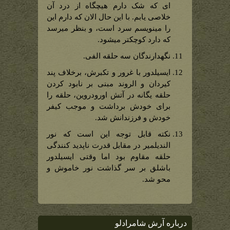
ای که شک دارم هیچگاه از درد آن
خلاصی یابم. با این حال الان که دارم این
را مینویسم سرد است، و بنظر میرسد
که دارد کوچکتر میشود.
نگهدارندگان سه حلقه الفی.
ایسیلدور با غرور و تکبرش، برخلاف پند
کیردان و الروند مبنی بر نابود کردن
حلقه یگانه در آتش اورودروین، حلقه را
برای خودش برداشت و موجب کیفر
خودش و فرزندانش شد.
نکته قابل توجه این است که نور
الندیلمیر در مقابل قدرت ناپدید کنندگی
حلقه مقاوم بود اما وقتی ایسیلدور
باشلق بر سر گذاشت نور خاموش و
محو شد.
درباره آرش شامرادلو