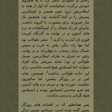
راحتی و آسودگی کامل کرد تا به قلمروی
خودش برگردد، میخواست که اول از همه به
ایملادریس برود چون همسر و کوچکترین
پسرش را در آنجا گذاشته بود؛ همچنین یک
نیاز ضروری برای مشورت با الروند داشت.
بنابراین او راه شمال را از اوسگیلیات به دره
های آندوین و در نهایت به گذرگاه کیریت
4
فورن اِن آندرت را گزید.
سفر طولانی بود
اما تنها راه دیگر، رفتن به غرب و سپس
شمال برای رسیدن به چهارراه، و در نهایت
رفتن به شرق به طرف ایملادریس، بسیار
طولانی تر بود؛ شاید سریعتر برای افراد
سواره، اما ایسیلدور هیچ اسب مناسبی برای
5
این جاده طولانی نداشت
؛ همچنین شاید
امن تر در روزگار پیشین، اما سائورون
شکست خورده بود و مردم دره های آندوین
هم جزو متحدین ایسیلدور بودند و ایسیلدور
هیچ نگرانی و ترسی نداشت.
پس همانطور که در افسانه های روزگار
پسین گفته شده است، سپتامبرِ دومین سال