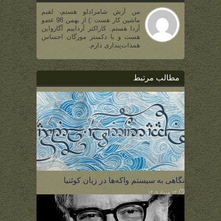
من آرش شامرادلو هستم، لقبم
ماشین کار هست :) از بهمن 98 عضو
آردا هستم. کاراکتر آرداییم آگارواین
هست و با دکستر مورگان احساس
همذات‌پنداری دارم.
مطالب مرتبط
نگاهی به سیستم واکه‌ها در زبان کوئنیا
۱۳ مرداد ۱۴۰۵