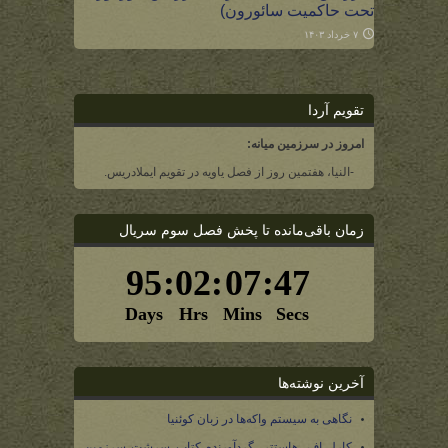
تحت حاکمیت سائورون)
۷ خرداد ۱۴۰۳
تقویم آردا
امروز در سرزمین میانه:
-النیا، هفتمین روز از فصل یاویه در تقویم ایملادریس.
زمان باقی‌مانده تا پخش فصل سوم سریال
آخرین نوشته‌ها
نگاهی به سیستم واکه‌ها در زبان کوئنیا
کارل اف. هاستتر، گردآورنده کتاب سرشت سرزمین