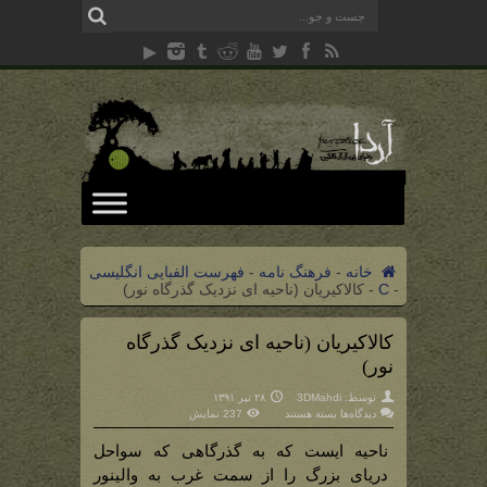
خانه
-
فرهنگ نامه
-
فهرست الفبایی انگلیسی
-
C
-
کالاکیریان (ناحیه ای نزدیک گذرگاه نور)
کالاکیریان (ناحیه ای نزدیک گذرگاه
نور)
توسط:
3DMahdi
۲۸ تیر ۱۳۹۱
برای
دیدگاه‌ها
بسته هستند
237 نمایش
کالاکیریان
(ناحیه
ای
ناحیه ایست که به گذرگاهی که سواحل
نزدیک
گذرگاه
دریای بزرگ را از سمت غرب به والینور
نور)