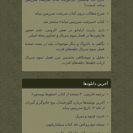
میانه، کیست؟
شرح مطالب درون کتاب سرشت سرزمین میانه
کتاب «سرشت سرزمین میانه» منتشر شد
بازی رابرت آرامایو در نقش الروس، عدم حضور
هارفوت‌ها در فصل سوم سریال و تصاویر مجله امپایر
نگاهی به بالروگ و دیگر موجودات پلید در پشت صحنه
فصل سوم سریال حلقه‌های قدرت
تحلیل و موشکافی نخستین تیزر فصل سوم سریال
ارباب حلقه‌ها: حلقه‌های قدرت
آخرین دانلودها
ترجمه فارسی ۴۰ صفحه از کتاب «سقوط نومه‌نور»
آخرین نوشته‌ها درباره گلورفیندل، پنج جادوگر و گیردان
از جلد ۱۲ تاریخ سرزمین میانه
حدیث فینوه و میریل
نسخه دوم روکش جلد کتاب سیلماریلیون
نسخه دوم روکش جلد کتاب هابیت