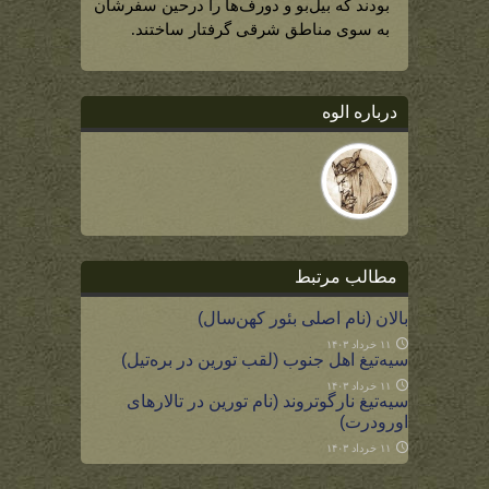
ترولی
بودند که بیل‌بو و دورف‌ها را درحین سفرشان
که
بیل‌بو
به سوی مناطق شرقی گرفتار ساختند.
و
همراهانش
را
گرفتار
کرد)
درباره الوه
مطالب مرتبط
بالان (نام اصلی بئور کهن‌سال)
۱۱ خرداد ۱۴۰۳
سیه‌تیغ اهل جنوب (لقب تورین در بره‌تیل)
۱۱ خرداد ۱۴۰۳
سیه‌تیغ نارگوتروند (نام تورین در تالارهای
اورودرت)
۱۱ خرداد ۱۴۰۳