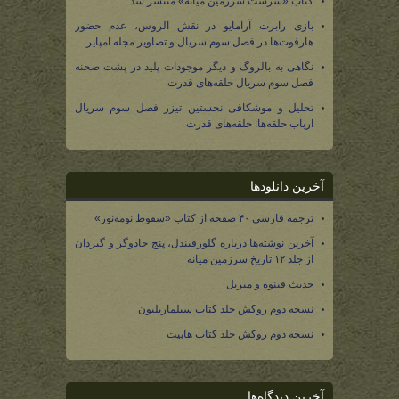
کتاب «سرشت سرزمین میانه» منتشر شد
بازی رابرت آرامایو در نقش الروس، عدم حضور
هارفوت‌ها در فصل سوم سریال و تصاویر مجله امپایر
نگاهی به بالروگ و دیگر موجودات پلید در پشت صحنه
فصل سوم سریال حلقه‌های قدرت
تحلیل و موشکافی نخستین تیزر فصل سوم سریال
ارباب حلقه‌ها: حلقه‌های قدرت
آخرین دانلودها
ترجمه فارسی ۴۰ صفحه از کتاب «سقوط نومه‌نور»
آخرین نوشته‌ها درباره گلورفیندل، پنج جادوگر و گیردان
از جلد ۱۲ تاریخ سرزمین میانه
حدیث فینوه و میریل
نسخه دوم روکش جلد کتاب سیلماریلیون
نسخه دوم روکش جلد کتاب هابیت
آخرین دیدگاه‌ها