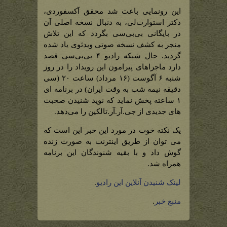
این رونمایی باعث شد محقق آکسفوردی،
دکتر استوارت‌لی، به دنبال نسخه اصلی آن
در بایگانی بی‌بی‌سی بگردد که این تلاش
منجر به کشف نسخه صوتی ویدئوی یاد شده
گردید. حال شبکه رادیو ۴ بی‌بی‌سی قصد
دارد ماجراهای پیرامون این رویداد را در روز
شنبه ۶ آگوست (۱۶ مرداد) ساعت ۲۰ (سی
دقیقه نیمه شب به وقت ایران) در برنامه ای
۱ ساعته پخش نماید که نوید شنیدن صحبت
های جدیدی از جی.آر.آر.تالکین را می‌دهد.
یک نکته خوب در مورد این خبر این است که
می توان از طریق اینترنت به صورت زنده
گوش داد و با بقیه شنوندگان این برنامه
همراه شد.
لینک شنیدن آنلاین این رادیو
.
منبع خبر
.