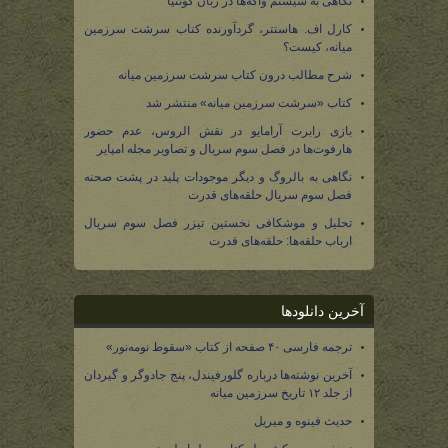
نگاهی به سیستم واکه‌ها در زبان کوئنیا
کارل اف. هاستتر، گردآورنده کتاب سرشت سرزمین
میانه، کیست؟
شرح مطالب درون کتاب سرشت سرزمین میانه
کتاب «سرشت سرزمین میانه» منتشر شد
بازی رابرت آرامایو در نقش الروس، عدم حضور
هارفوت‌ها در فصل سوم سریال و تصاویر مجله امپایر
نگاهی به بالروگ و دیگر موجودات پلید در پشت صحنه
فصل سوم سریال حلقه‌های قدرت
تحلیل و موشکافی نخستین تیزر فصل سوم سریال
ارباب حلقه‌ها: حلقه‌های قدرت
آخرین دانلودها
ترجمه فارسی ۴۰ صفحه از کتاب «سقوط نومه‌نور»
آخرین نوشته‌ها درباره گلورفیندل، پنج جادوگر و گیردان
از جلد ۱۲ تاریخ سرزمین میانه
حدیث فینوه و میریل