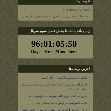
تقویم آردا
امروز در سرزمین میانه:
-والانیا، ششمین روز از فصل یاویه در تقویم ایملادریس.
زمان باقی‌مانده تا پخش فصل سوم سریال
آخرین نوشته‌ها
نگاهی به سیستم واکه‌ها در زبان کوئنیا
کارل اف. هاستتر، گردآورنده کتاب سرشت سرزمین
میانه، کیست؟
شرح مطالب درون کتاب سرشت سرزمین میانه
کتاب «سرشت سرزمین میانه» منتشر شد
بازی رابرت آرامایو در نقش الروس، عدم حضور