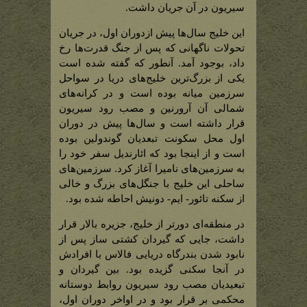
سیریون)
سیریون در آن جریان داشت.
این خلیج سال‌ها پیش ازدوران اول، در جریان
تحولات ناگهانی که پس از جنگ قدرت‌ها رخ
داد، بوجود آمد. آنطور که گفته شده است
یکی از بزرگ‌ترین خلیج‌های دریا در سواحل
سرزمین میانه بوده است و در کرانه‌های
شمالی آن آرورنین و مصب رود سیریون
قرار داشته است و سال‌ها پیش در دوران
اول محل سکونت تبعدیان گوندولین بوده
است و از اینجا بود که ائارندیل سفر خود را
به سرزمین‌های نامیرا آغاز کرد. سرزمین‌های
ساحلی این خلیج با جنگل‌های بزرگ و خالی
از سکنه تائور- ایم- دونیش احاطه شده بود.
در منطقه‌ای دورتر از خلیج، جزیره بالار قرار
داشت، جایی که گیردان کشتی ساز پس از
نابود شدن بندرگاه دریایی فالاس با افرادش
در آنجا سکنی گزیده بود. بین گیردان و
تبعیدیان مصب رود سیریون روابط دوستانه
محکمی بر قرار بود و در اواخر دوران اول،