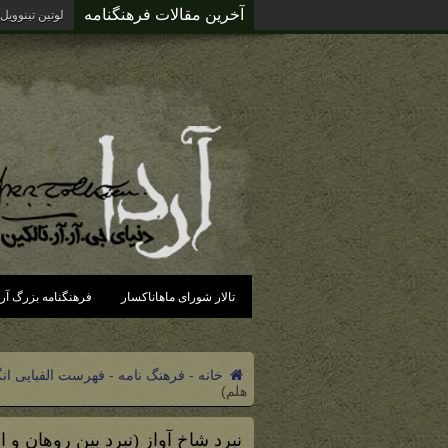
آخرین مقالات فرهنگنامه
لوتین تینوویل
تالار شورای ماهاناکسار
فرهنگنامه بزرگ آرد
خانه
-
فرهنگ نامه
-
فهرست الفبایی ان
هلم)
نبرد شاخ آواز (نبرد بین روهان و ا