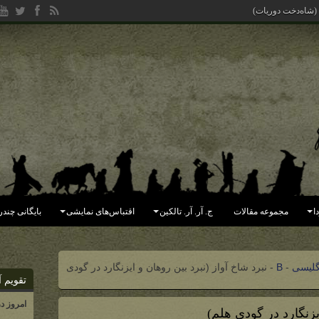
 (شاه‌دخت دوریات)
ا
مجموعه مقالات
ج. آر. آر. تالکین
اقتباس‌های نمایشی
بایگانی چندر
گلیسی
-
B
-
نبرد شاخ آواز (نبرد بین روهان و ایزنگارد در گودی
تقویم آ
امروز د
یزنگارد در گودی هلم)