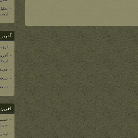
فصل س
تحلی
ارباب
آخرین د
ترجمه فارسی ۴۰ 
آخرین
از جلد ۱۲ تاریخ سرزمین
حدیث 
نسخه 
نسخه 
آخرین د
حسین
سریال
ایمان