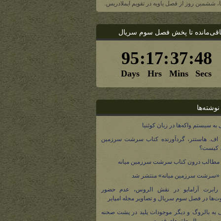
یا، ششمین روز از فصل یاویه در تقویم ایملادریس.
اقی‌مانده تا پخش فصل سوم سریال
نوشته‌ها
 به سیستم واکه‌ها در زبان کوئنیا
 اف. هاستتر، گردآورنده کتاب سرشت سرزمین
، کیست؟
مطالب درون کتاب سرشت سرزمین میانه
 «سرشت سرزمین میانه» منتشر شد
 رابرت آرامایو در نقش الروس، عدم حضور
ت‌ها در فصل سوم سریال و تصاویر مجله امپایر
 به بالروگ و دیگر موجودات پلید در پشت صحنه