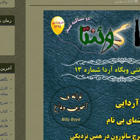
1,413 نمایش
-والان
زمان ب
آخرین 
نگاهی
کارل
میانه
شرح 
کتاب
بازی
هارفو
نگاهی