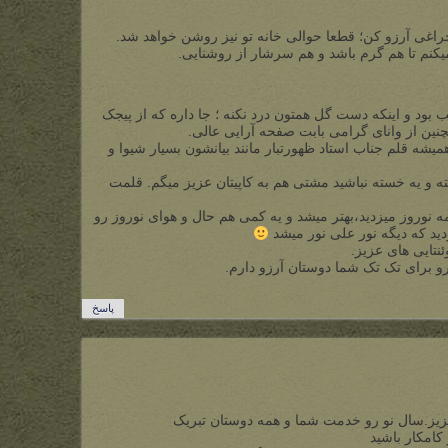
راغی آرزو کن؛ قطعا حوالی خانه تو نیز روشن خواهد شد.
میکنم تا هم گرم باشد و هم سرشار از روشنایی.
 بود و اینکه دست گل همتون درد نکنه ؛ جا داره که از پیجک
چنین از وانای گرامی بابت صفحه آرایی عالی.
میشه قلم جناب استاد ظهورتبار مانند بیانشون بسیار شیوا و
ه و یه خسته نباشید مشتی هم به کاپیتان عزیز میگم. قلمت
 نوروز میزدید،بهتر میشد و یه کمی هم حال و هوای نوروز رو
دید که دیگه نور علی نور میشد
ئنتایی های عزیز.
 رو برای تک تک شما دوستان آرزو دارم.
پاسخ
یز.سال نو رو خدمت شما و همه دوستان تبریک
کامکار باشید