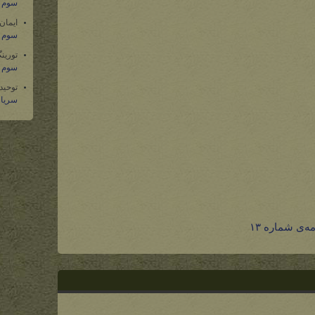
سوم س
ایمان
سوم س
تورین
سوم س
توحید
سریال
ه‌ی شماره ۱۳