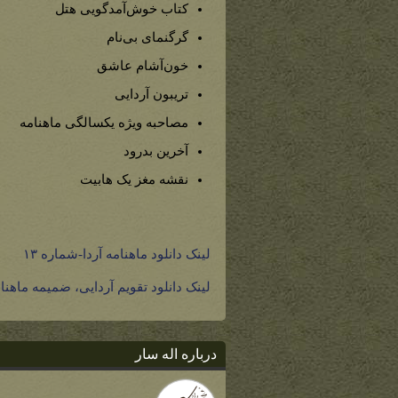
کتاب خوش‌آمدگویی هتل
گرگنمای بی‌نام
خون‌آشام عاشق
تریبون آردایی
مصاحبه ویژه یکسالگی ماهنامه
آخرین بدرود
نقشه مغز یک هابیت
لینک دانلود ماهنامه آردا-شماره ۱۳
لینک دانلود تقویم آردایی، ضمیمه ماهنام
درباره اله سار