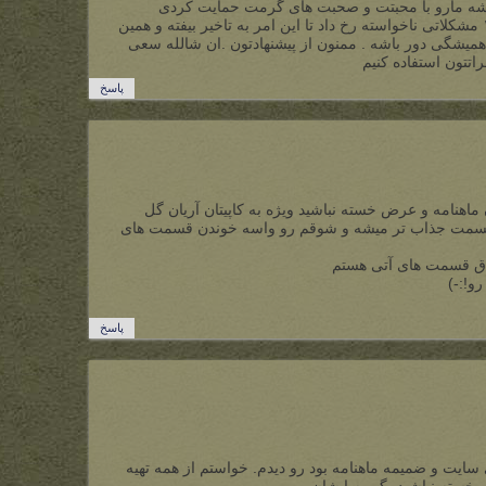
یشه مارو با محبتت و صحبت های گرمت حمایت کردی
متاسفانه در هنگامه گردآوری شماره ۱۳ مشکلاتی ناخواسته رخ داد تا این امر به تاخیر بیفته و همین
ید شماره ۱۳ از کیفیت همیشگی دور باشه . ممنون از پیشنهادتون .ان شالله سعی
اتتون استفاده کنیم
پاسخ
اهنامه و عرض خسته نباشید ویژه به کاپیتان آریان گل
 قسمت جذاب تر میشه و شوقم رو واسه خوندن قسمت های
تاق قسمت های آتی هستم
و!:-)
پاسخ
ودین توی سایت و ضمیمه ماهنامه بود رو دیدم. خواستم از همه تهیه