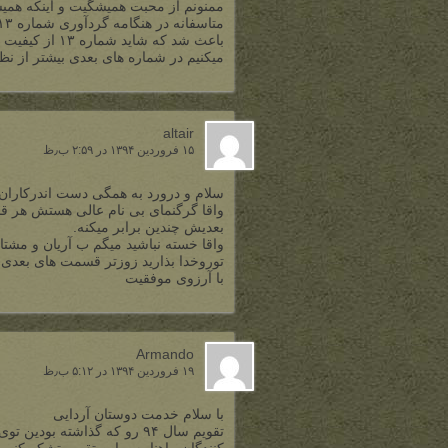
ممنونم از محبت همیشگیت و اینکه هم
باعث شد که شا
میکنیم در شماره های بعدی بیشتر از نظر
altair
۱۵ فروردین ۱۳۹۴ در ۲:۵۹ ب٫ظ
سلام و درورد به همگی دست اندرکاران م
واقا گرگنمای بی نام عالی هستش هر
بعدیش چندین برابر میکنه.
واقا خسته نباشید میگم ب آریان و مش
توروخدا بذارید زوزتر قسمت های بعدی ر
با آرزوی موفقیت
Armando
۱۹ فروردین ۱۳۹۴ در ۵:۱۲ ب٫ظ
با سلام خدمت دوستان آردایی
تقویم سال ۹۴ رو که گذاشته ب