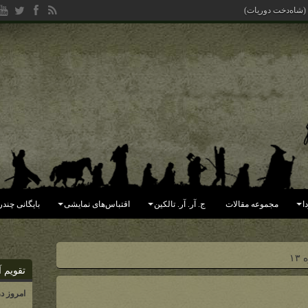
یده (جهان فاسد شده
ا
مجموعه مقالات
ج. آر. آر. تالکین
اقتباس‌های نمایشی
بایگانی چندر
۱۳
تقویم آ
امروز د