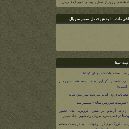
یا، ششمین روز از فصل یاویه در تقویم ایملادریس.
اقی‌مانده تا پخش فصل سوم سریال
نوشته‌ها
 به سیستم واکه‌ها در زبان کوئنیا
 اف. هاستتر، گردآورنده کتاب سرشت سرزمین
، کیست؟
مطالب درون کتاب سرشت سرزمین میانه
 «سرشت سرزمین میانه» منتشر شد
 رابرت آرامایو در نقش الروس، عدم حضور
ت‌ها در فصل سوم سریال و تصاویر مجله امپایر
 به بالروگ و دیگر موجودات پلید در پشت صحنه