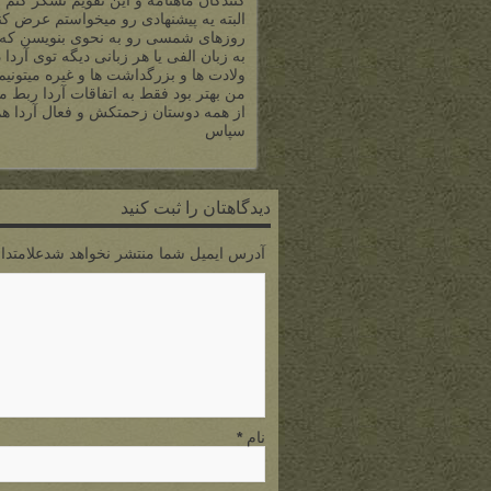
کنندگان ماهنامه و این تقویم تشکر کنم 
البته یه پیشنهادی رو میخواستم عرض کن
روزهای شمسی رو به نحوی بنویسن که ر
به زبان الفی یا هر زبانی دیگه توی آر
ولادت ها و بزرگداشت ها و غیره میتونیم
من بهتر بود فقط به اتفاقات آردا ربط می
از همه دوستان زحمتکش و فعال آردا هم
سپاس
دیدگاهتان را ثبت کنید
آدرس ایمیل شما منتشر نخواهد شدعلامتدار
نام
*