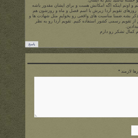
و خسته نباشید بگم به ایشان.
م و اونم اینکه اگه امکانش هست و برای ایشان مقدور باشه
وزهای تقویم آردا زیرش با اسم فصل و ماه و روزشون هم
دا ذکر بشه.ضمنا مناسبت های واقعی رو بخوایم مثل شهادت ها و
 از تقویم رسمی کشور استفاده کنیم. تقویم آردا رو به نظر
دادین.
 کمال تشکر رو دارم
پاسخ
ها لازمند
*