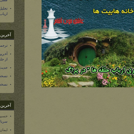
فصل س
تحلی
ارباب
آخرین د
ترجمه فارسی ۴۰ 
آخرین
از جلد ۱۲ تاریخ سرزمین
حدیث 
نسخه 
نسخه 
آخرین د
حسین
سریال
ایمان