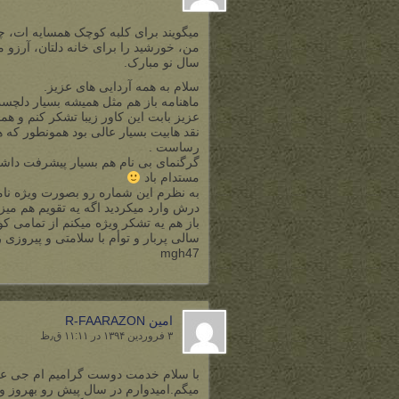
میگویند برای کلبه کوچک همسایه ات، چ
من، خورشید را برای خانه دلتان، آرزو 
سال نو مبارک.
سلام به همه آردایی های عزیز.
ماهنامه باز هم مثل همیشه بسیار دلچسب
عزیز بابت این کاور زیبا تشکر کنم و هم
نقد هابیت بسیار عالی بود همونطور که ه
رساست .
گرگنمای بی نام هم بسیار پیشرفت داشت
مستدام باد
به نظرم این شماره رو بصورت ویژه نامه
درش وارد میکردید اگه یه تقویم هم میز
باز هم یه تشکر ویژه میکنم از تمامی کو
سالی پربار و توأم با سلامتی و پیروزی
mgh47
امین R-FAARAZON
۳ فروردین ۱۳۹۴ در ۱۱:۱۱ ق٫ظ
با سلام خدمت دوست گرامیم ام جی عز
میگم.امیدوارم در سال پیش رو بهروز و 