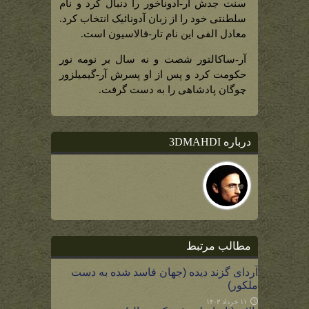
دومین
سنت جدش آر-آدوناخور را دنبال کرد و نام
فرمانروای
نومه
سلطنتی خود را از زبان آدونائیک انتخاب کرد.
نور)
معادل الفی این نام تار-فالاسیون است.
آر-ساکالتور شصت و نه سال بر نومه نور
حکومت کرد و پس از او پسرش آر-گیمیلزور
چوگان پادشاهی را به دست گرفت.
درباره 3DMAHDI
مطالب مرتبط
آردای گزند دیده (جهان فاسد شده به دست
ملکور)
۱۱ خرداد ۱۴۰۳