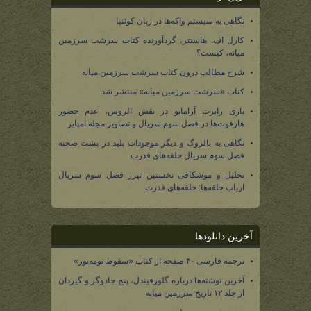
نگاهی به سیستم واکه‌ها در زبان کوئنیا
کارل اف. هاستتر، گردآورنده کتاب سرشت سرزمین
میانه، کیست؟
شرح مطالب درون کتاب سرشت سرزمین میانه
کتاب «سرشت سرزمین میانه» منتشر شد
بازی رابرت آرامایو در نقش الروس، عدم حضور
هارفوت‌ها در فصل سوم سریال و تصاویر مجله امپایر
نگاهی به بالروگ و دیگر موجودات پلید در پشت صحنه
فصل سوم سریال حلقه‌های قدرت
تحلیل و موشکافی نخستین تیزر فصل سوم سریال
ارباب حلقه‌ها: حلقه‌های قدرت
آخرین دانلودها
ترجمه فارسی ۴۰ صفحه از کتاب «سقوط نومه‌نور»
آخرین نوشته‌ها درباره گلورفیندل، پنج جادوگر و گیردان
از جلد ۱۲ تاریخ سرزمین میانه