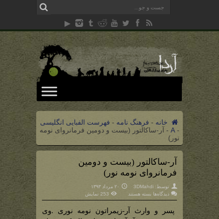
خانه
-
فرهنگ نامه
-
فهرست الفبایی انگلیسی
-
A
-
آر-ساکالتور (بیست و دومین فرمانروای نومه
نور)
آر-ساکالتور (بیست و دومین
فرمانروای نومه نور)
توسط:
3DMahdi
۲۰ مرداد ۱۳۹۳
برای
دیدگاه‌ها
بسته هستند
253 نمایش
آر-
ساکالتور
(بیست
پسر و وارث آر-زیمراتون نومه نوری .وی
و