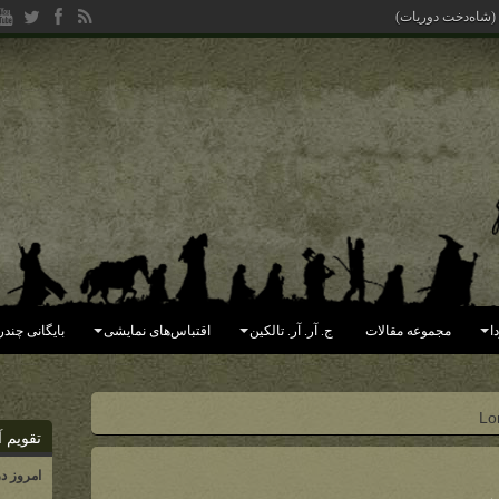
 (شاه‌دخت دوریات)
ا
مجموعه مقالات
ج. آر. آر. تالکین
اقتباس‌های نمایشی
بایگانی چندر
Lo
تقویم آ
امروز د