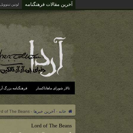
آخرین مقالات فرهنگنامه
لوتین تینوویل
تالار شورای ماهاناکسار
فرهنگنامه بزرگ آرد
خانه
-
آخرین خبرها
-
rd of The Beans
Lord of The Beans