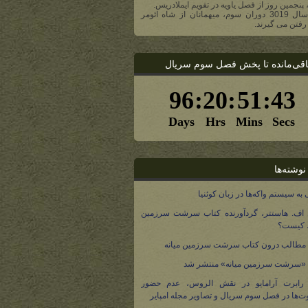
، پنجمین روز از فصل یاویه در تقویم ایملادریس.
- در سال 3019 دوران سوم، میهمانان از شاه ائومر
رفتن می گیرند.
اقی‌مانده تا پخش فصل سوم سریال
نوشته‌ها
 به سیستم واکه‌ها در زبان کوئنیا
 اف. هاستتر، گردآورنده کتاب سرشت سرزمین
، کیست؟
مطالب درون کتاب سرشت سرزمین میانه
 «سرشت سرزمین میانه» منتشر شد
 رابرت آرامایو در نقش الروس، عدم حضور
ت‌ها در فصل سوم سریال و تصاویر مجله امپایر