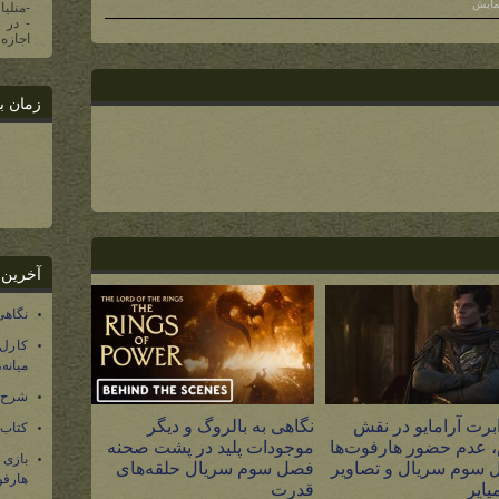
-منلیا
اجازه 
زمان ب
آخرین 
نگاهی
کارل
میانه
شرح 
برت آرامایو در نقش
نگاهی به بالروگ و دیگر
کتاب
 عدم حضور هارفوت‌ها
موجودات پلید در پشت صحنه
بازی
 سوم سریال و تصاویر
فصل سوم سریال حلقه‌های
هارفو
پایر
قدرت