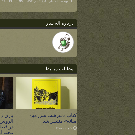
توسط:
اله سار
۶ آبان ۱۳۸۴
۰
186 نمایش
درباره اله سار
مطالب مرتبط
کتاب «سرشت سرزمین
بازی را
میانه» منتشر شد
الروس،
در فصل
۹ مرداد ۱۴۰۵
مجله ام