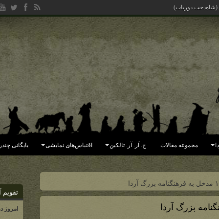
 (شاه‌دخت دوریات)
ا
مجموعه مقالات
ج. آر. آر. تالکین
اقتباس‌های نمایشی
بایگانی چندر
تقویم آ
امروز د