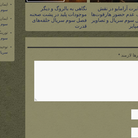
ایمان
برت آرامایو در نقش
نگاهی به بالروگ و دیگر
سوم س
 عدم حضور هارفوت‌ها
موجودات پلید در پشت صحنه
ایمان
 سوم سریال و تصاویر
فصل سوم سریال حلقه‌های
سوم س
پایر
قدرت
تورین
۵ مرداد ۱۴۰۵
سوم س
توحید
سریال
ها لازمند
*