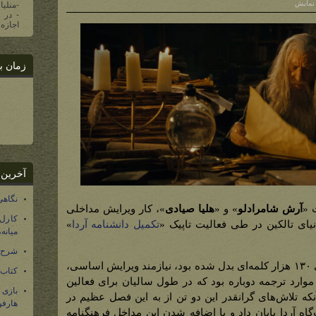
-منلیا
اجازه 
زمان ب
آخرین 
نگاهی
 «
آرش شامرادلو
» و «
هلیا صیادی
»، کار ویرایش مداخلی
کارل
یای تالکین در طی فعالیت تاپیک «
تکمیل دانشنامه آردا
»
میانه
شرح 
محصول فعالیت آن تاپیک که به هیولایی ۱۳۰ هزار کلمه‌ای بدل شده بود، نیازمند ویرایش اساسی،
کتاب
وارد ترجمه دوباره بود که در طول سالیان برای فعالین
بازی
آنکه تلاش‌های گرانقدر این دو تن از به این فصل عظیم در
هارفو
اه آردا پایان داد و با اضافه شدن این مداخل فرهنگنامه