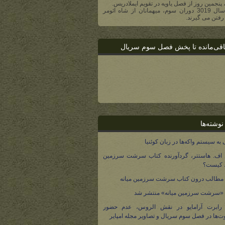
، پنجمین روز از فصل یاویه در تقویم ایملادریس.
- در سال 3019 دوران سوم، میهمانان از شاه ائومر
رفتن می گیرند.
اقی‌مانده تا پخش فصل سوم سریال
نوشته‌ها
 به سیستم واکه‌ها در زبان کوئنیا
 اف. هاستتر، گردآورنده کتاب سرشت سرزمین
، کیست؟
مطالب درون کتاب سرشت سرزمین میانه
 «سرشت سرزمین میانه» منتشر شد
 رابرت آرامایو در نقش الروس، عدم حضور
ت‌ها در فصل سوم سریال و تصاویر مجله امپایر