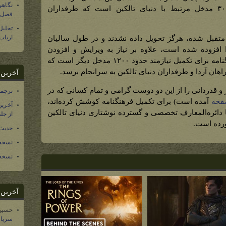
نگاهی
بزرگ آردا اکنون شامل بیش از ۳۰۰۰ مدخل مرتبط با دنیای تالکین است که طرفداران
فصل س
تحلی
ارباب
ل متقبل شده، هرگز تحویل داده نشدند و در طول سالیان
 افزوده شده است، علاوه بر نیاز به ویرایش و افزودن
مطالب جدید برای مداخل فعلی، فرهنگنامه برای تکمیل نیازمند حدود ۱۲۰۰ مدخل دیگر است که
ان آردا و طرفداران دنیای تالکین به سرانجام برسد.
آخرین د
 و قدردانی را از این دو دوست گرامی و تمام کسانی که در
ترجمه فارسی ۴۰ 
فحه
آمده است) برای تکمیل فرهنگنامه کوشش کرده‌اند،
آخرین
 دائره‌المعارف تخصصی و گسترده نوشتاری دنیای تالکین
از جلد ۱۲ تاریخ سرزمین
ورده است.
حدیث 
نسخه 
نسخه 
آخرین د
حسین
سریال